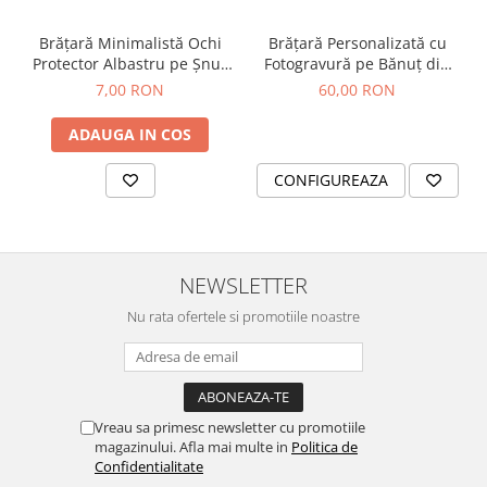
Brățară Minimalistă Ochi
Brățară Personalizată cu
Protector Albastru pe Șnur
Fotogravură pe Bănuț din
Mustar – Brățară Talisman
Inox Argintiu 304
7,00 RON
60,00 RON
Noroc și Protecție,
Ajustabilă cu Noduri
ADAUGA IN COS
Kabbalah
CONFIGUREAZA
NEWSLETTER
Nu rata ofertele si promotiile noastre
Vreau sa primesc newsletter cu promotiile
magazinului. Afla mai multe in
Politica de
Confidentialitate