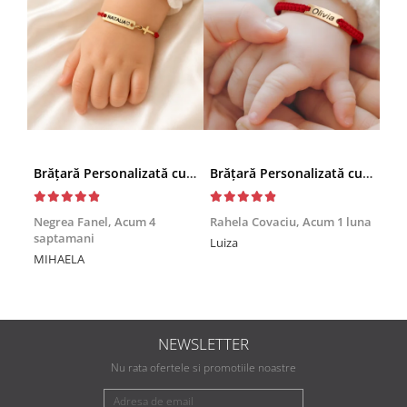
Brățară Personalizată cu Nume și Cruciuță – Inox Aur IP
Brățară Personalizată cu Nume, Inox Auriu Waterproof, pentru copii
Achi
Negrea Fanel,
Acum 4
Rahela Covaciu,
Acum 1 luna
saptamani
Nic
Luiza
MIHAELA
Mul
min
NEWSLETTER
Nu rata ofertele si promotiile noastre