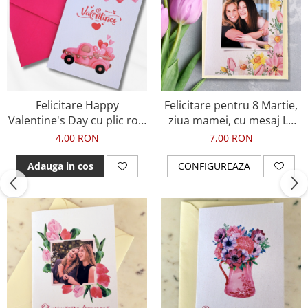
Felicitare Happy
Felicitare pentru 8 Martie,
Valentine's Day cu plic roz,
ziua mamei, cu mesaj La
pentru ziua indragostitilor
multi ani si fotografie
4,00 RON
7,00 RON
Adauga in cos
CONFIGUREAZA