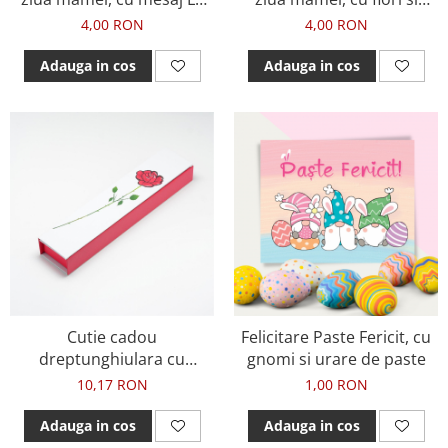
multi ani
mesaj La multi ani
4,00 RON
4,00 RON
Adauga in cos
Adauga in cos
Cutie cadou
Felicitare Paste Fericit, cu
dreptunghiulara cu
gnomi si urare de paste
trandafir
10,17 RON
1,00 RON
Adauga in cos
Adauga in cos