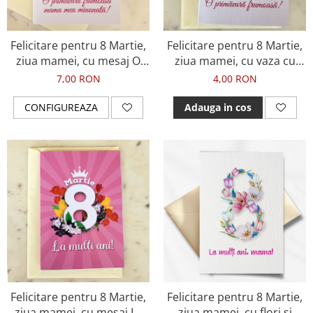
Felicitare pentru 8 Martie,
Felicitare pentru 8 Martie,
ziua mamei, cu mesaj O
ziua mamei, cu vaza cu
primavara frumoasa si
flori si mesaj O primavara
7,00 RON
4,00 RON
fotografie
frumoasa
CONFIGUREAZA
Adauga in cos
Felicitare pentru 8 Martie,
Felicitare pentru 8 Martie,
ziua mamei, cu mesaj La
ziua mamei, cu flori si