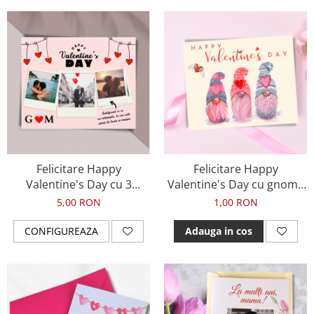
Felicitare Happy
Felicitare Happy
Valentine's Day cu 3
Valentine's Day cu gnomi,
fotografii, initiale si mesaj
pentru ziua indragostitilor
5,00 RON
1,00 RON
de dragoste, pentru ziua
indragostitilor
CONFIGUREAZA
Adauga in cos