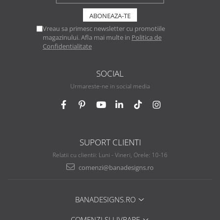
Vreau sa primesc newsletter cu promotiile
magazinului. Afla mai multe in
Politica de
Confidentialitate
SOCIAL
Urmareste-ne in social media
SUPORT CLIENTI
Relatii cu clientii: Luni - Vineri, Orele: 10-16
comenzi@banadesigns.ro
BANADESIGNS.RO
COMENZI SI LIVRARE