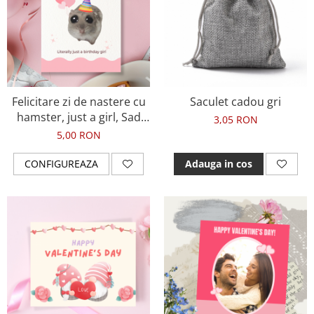
Bijuterii cu perle
Invitatii Botez
Plusuri
Diplome
Impachetare Cadou
Coliere
Brelocuri Personalizate
Felicitare zi de nastere cu
Saculet cadou gri
Semn de carte
hamster, just a girl, Sad
3,05 RON
Card metalic
hamster meme
5,00 RON
Cadouri Copii
CONFIGUREAZA
Adauga in cos
Cadouri pentru Craciun
Cadouri 1-8 Martie
Cadouri Paste
Halloween
Portfard Personalizat
Bijuterii pentru Ea