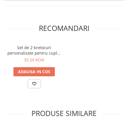
RECOMANDARI
Set de 2 brelocuri
personalizate pentru cuplu,
Her King, His Queen BR18
35,59 RON
ADAUGA IN COS
PRODUSE SIMILARE