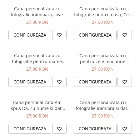
Diplome
Impachetare Cadou
Cana personalizata cu
Cana personalizata cu
Coliere
fotografie inimioara, love,
fotografie pentru nasa, Cea
Brelocuri Personalizate
pentru cuplu
mai dulce nasica
27,00 RON
27,00 RON
Semn de carte
CONFIGUREAZA
CONFIGUREAZA
Card metalic
Cadouri Copii
Cana personalizata cu
Cana personalizata cu
Cadouri pentru Craciun
fotografie pentru mame,
pentru cele mai bune
Cea mai fericita mamica
prietene, BFF
Cadouri 1-8 Martie
27,00 RON
27,00 RON
Cadouri Paste
CONFIGUREAZA
CONFIGUREAZA
Halloween
Portfard Personalizat
Cana personalizata Am
Cana personalizata cu
Bijuterii pentru Ea
spus Da, cu nume si data
fotografie inimiora si data
casatoriei
relatiei, pentru cuplu
27,00 RON
27,00 RON
Tablou Personalizat
CONFIGUREAZA
CONFIGUREAZA