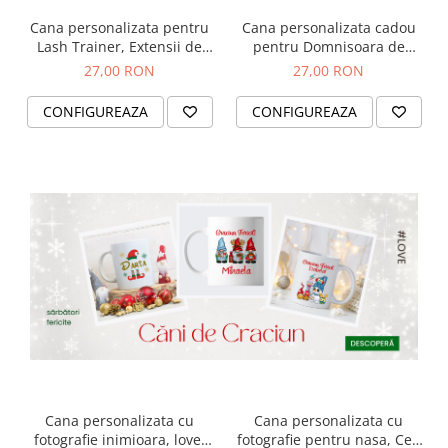
Cana personalizata pentru
Cana personalizata cadou
Lash Trainer, Extensii de
pentru Domnisoara de
gene, Lash Artist
onoare, cu fotografie si
27,00 RON
27,00 RON
nume
CONFIGUREAZA
CONFIGUREAZA
Cana personalizata cu
Cana personalizata cu
fotografie inimioara, love,
fotografie pentru nasa, Cea