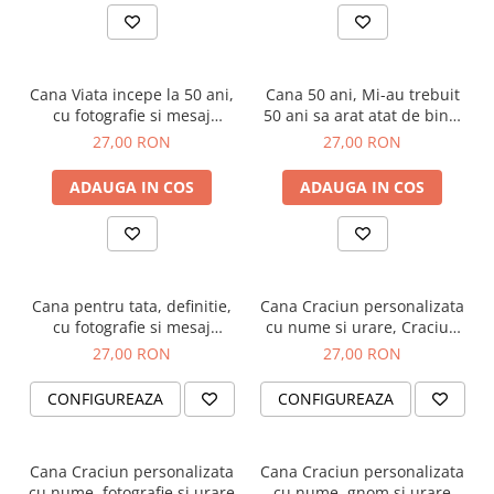
Cana Viata incepe la 50 ani,
Cana 50 ani, Mi-au trebuit
cu fotografie si mesaj
50 ani sa arat atat de bine,
personalizat
cu fotografie si mesaj
27,00 RON
27,00 RON
personalizat
ADAUGA IN COS
ADAUGA IN COS
Cana pentru tata, definitie,
Cana Craciun personalizata
cu fotografie si mesaj
cu nume si urare, Craciun
personalizat
Fericit, cu gnom si brad de
27,00 RON
27,00 RON
Craciun
CONFIGUREAZA
CONFIGUREAZA
Cana Craciun personalizata
Cana Craciun personalizata
cu nume, fotografie si urare
cu nume, gnom si urare