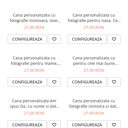
Cana personalizata cu
Cana personalizata cu
fotografie inimioara, love,
fotografie pentru nasa, Cea
pentru cuplu
mai dulce nasica
27,00 RON
27,00 RON
CONFIGUREAZA
CONFIGUREAZA
Cana personalizata cu
Cana personalizata cu
fotografie pentru mame,
pentru cele mai bune
Cea mai fericita mamica
prietene, BFF
27,00 RON
27,00 RON
CONFIGUREAZA
CONFIGUREAZA
Cana personalizata Am
Cana personalizata cu
spus Da, cu nume si data
fotografie inimiora si data
casatoriei
relatiei, pentru cuplu
27,00 RON
27,00 RON
CONFIGUREAZA
CONFIGUREAZA