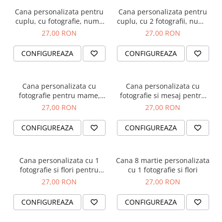
Cana personalizata pentru
Cana personalizata pentru
cuplu, cu fotografie, nume
cuplu, cu 2 fotografii, nume
si multe inimioare
si multe inimioare
27,00 RON
27,00 RON
CONFIGUREAZA
CONFIGUREAZA
Cana personalizata cu
Cana personalizata cu
fotografie pentru mame,
fotografie si mesaj pentru
cadou ziua mamei
mame, cadou 8 martie
27,00 RON
27,00 RON
CONFIGUREAZA
CONFIGUREAZA
Cana personalizata cu 1
Cana 8 martie personalizata
fotografie si flori pentru
cu 1 fotografie si flori
mame, cadou 8 martie
27,00 RON
27,00 RON
CONFIGUREAZA
CONFIGUREAZA