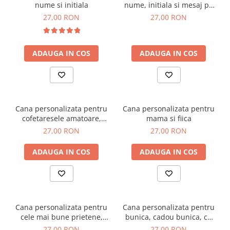
nume si initiala
nume, initiala si mesaj pe
spate
27,00 RON
27,00 RON
ADAUGA IN COS
ADAUGA IN COS
Cana personalizata pentru
Cana personalizata pentru
cofetaresele amatoare,
mama si fiica
pentru pasionatii de
27,00 RON
27,00 RON
cofetarie si patiserie
ADAUGA IN COS
ADAUGA IN COS
Cana personalizata pentru
Cana personalizata pentru
cele mai bune prietene,
bunica, cadou bunica, cu
BFF, verisoare, surori, cu
fotografie si mesaj special
27,00 RON
27,00 RON