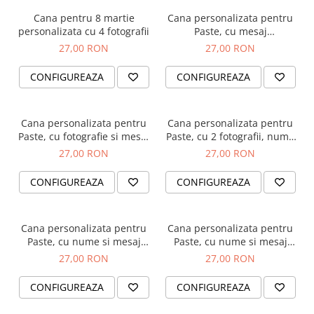
Cana pentru 8 martie
Cana personalizata pentru
personalizata cu 4 fotografii
Paste, cu mesaj
personalizat si iepuras
27,00 RON
27,00 RON
CONFIGUREAZA
CONFIGUREAZA
Cana personalizata pentru
Cana personalizata pentru
Paste, cu fotografie si mesaj
Paste, cu 2 fotografii, nume
personalizat
si mesajul Paste 2023, in
27,00 RON
27,00 RON
nuante de albastru
CONFIGUREAZA
CONFIGUREAZA
Cana personalizata pentru
Cana personalizata pentru
Paste, cu nume si mesaj
Paste, cu nume si mesaj
haios, pentru fetita
haios, pentru baietel
27,00 RON
27,00 RON
CONFIGUREAZA
CONFIGUREAZA