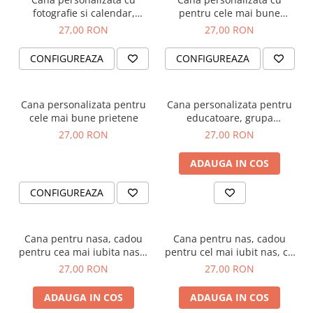
fotografie si calendar,
pentru cele mai bune
pentru cuplu
surori, Big sis, lil sis
27,00 RON
27,00 RON
CONFIGUREAZA
CONFIGUREAZA
Cana personalizata pentru
Cana personalizata pentru
cele mai bune prietene
educatoare, grupa
albinutelor
27,00 RON
27,00 RON
ADAUGA IN COS
CONFIGUREAZA
Cana pentru nasa, cadou
Cana pentru nas, cadou
pentru cea mai iubita nasa,
pentru cel mai iubit nas, cu
cu mesaj special pe spate
mesaj special pe spate
27,00 RON
27,00 RON
ADAUGA IN COS
ADAUGA IN COS