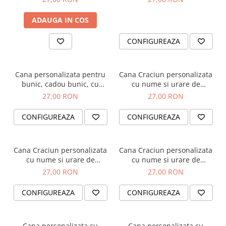
motiv Craciun
pentru bunica, Craciun
Fericit
ADAUGA IN COS
CONFIGUREAZA
Cana personalizata pentru
Cana Craciun personalizata
bunic, cadou bunic, cu
cu nume si urare de
fotografie si mesaj special
sarbatori, Craciun Fericit,
27,00 RON
27,00 RON
pentru bunicul, Craciun
cu ren
Fericit
CONFIGUREAZA
CONFIGUREAZA
Cana Craciun personalizata
Cana Craciun personalizata
cu nume si urare de
cu nume si urare de
sarbatori, Craciun Fericit,
sarbatori, Craciun Fericit,
27,00 RON
27,00 RON
cu ren cu lumini
cu soricel si brad de
Craciun
CONFIGUREAZA
CONFIGUREAZA
Cana personalizata cu
Cana personalizata cu