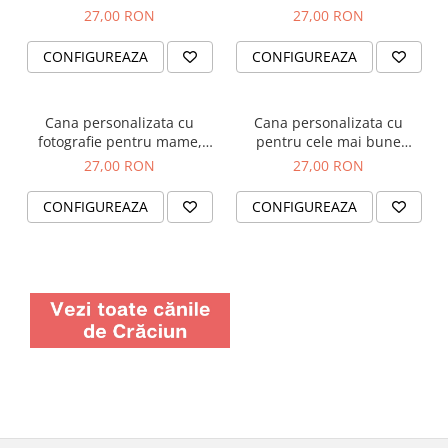
pentru cuplu
mai dulce nasica
27,00 RON
27,00 RON
CONFIGUREAZA
CONFIGUREAZA
Cana personalizata cu
Cana personalizata cu
fotografie pentru mame,
pentru cele mai bune
Cea mai fericita mamica
prietene, BFF
27,00 RON
27,00 RON
CONFIGUREAZA
CONFIGUREAZA