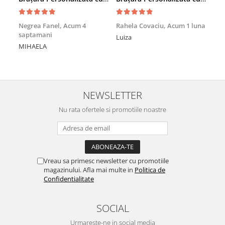
Achi
Negrea Fanel,
Acum 4
Rahela Covaciu,
Acum 1 luna
saptamani
Nic
Luiza
MIHAELA
Mul
min
NEWSLETTER
Nu rata ofertele si promotiile noastre
Vreau sa primesc newsletter cu promotiile
magazinului. Afla mai multe in
Politica de
Confidentialitate
SOCIAL
Urmareste-ne in social media