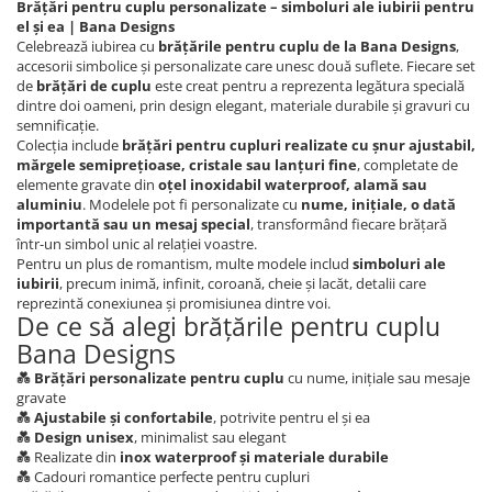
Brățări pentru cuplu personalizate – simboluri ale iubirii pentru
el și ea | Bana Designs
Celebrează iubirea cu
brățările pentru cuplu de la Bana Designs
,
accesorii simbolice și personalizate care unesc două suflete. Fiecare set
de
brățări de cuplu
este creat pentru a reprezenta legătura specială
dintre doi oameni, prin design elegant, materiale durabile și gravuri cu
semnificație.
Colecția include
brățări pentru cupluri realizate cu șnur ajustabil,
mărgele semiprețioase, cristale sau lanțuri fine
, completate de
elemente gravate din
oțel inoxidabil waterproof, alamă sau
aluminiu
. Modelele pot fi personalizate cu
nume, inițiale, o dată
importantă sau un mesaj special
, transformând fiecare brățară
într-un simbol unic al relației voastre.
Pentru un plus de romantism, multe modele includ
simboluri ale
iubirii
, precum inimă, infinit, coroană, cheie și lacăt, detalii care
reprezintă conexiunea și promisiunea dintre voi.
De ce să alegi brățările pentru cuplu
Bana Designs
💑
Brățări personalizate pentru cuplu
cu nume, inițiale sau mesaje
gravate
💑
Ajustabile și confortabile
, potrivite pentru el și ea
💑
Design unisex
, minimalist sau elegant
💑 Realizate din
inox waterproof și materiale durabile
💑 Cadouri romantice perfecte pentru cupluri