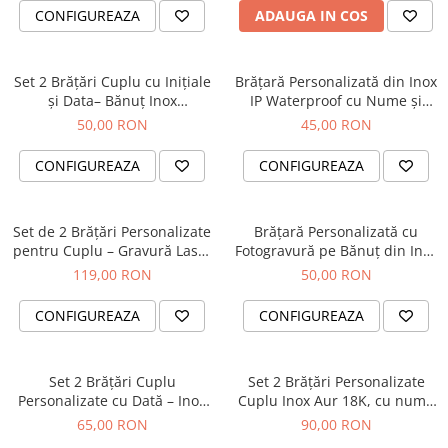
CONFIGUREAZA
ADAUGA IN COS
Set 2 Brățări Cuplu cu Inițiale
Brățară Personalizată din Inox
și Data– Bănuț Inox
IP Waterproof cu Nume și
Waterproof
Simbol – Piatra Onix Negru
50,00 RON
45,00 RON
CONFIGUREAZA
CONFIGUREAZA
Set de 2 Brățări Personalizate
Brățară Personalizată cu
pentru Cuplu – Gravură Laser
Fotogravură pe Bănuț din Inox
pe Inox Auriu IP, Onix Negru
Auriu IP – Șnur Mătăsos
119,00 RON
50,00 RON
& Perle Shell
Reglabil
CONFIGUREAZA
CONFIGUREAZA
Set 2 Brățări Cuplu
Set 2 Brățări Personalizate
Personalizate cu Dată – Inox
Cuplu Inox Aur 18K, cu nume
Waterproof
si data – Waterproof
65,00 RON
90,00 RON