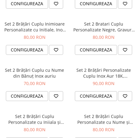
Diplome
Impachetare Cadou
CONFIGUREAZA
CONFIGUREAZA
Coliere
Brelocuri Personalizate
Set 2 Brățări Cuplu Inimioare
Set 2 Bratari Cuplu
Semn de carte
Personalizate cu Initiale, Inox
Personalizate Negre, Gravura
Waterproof, impletite
Nume sau Data, cu Cristale
80,00 RON
80,00 RON
Card metalic
Cadouri Copii
CONFIGUREAZA
CONFIGUREAZA
Cadouri pentru Craciun
Cadouri 1-8 Martie
Set 2 Brățări Cuplu cu Nume
Set 2 Brățări Personalizate
din Bănuț Inox auriu
Cuplu Inox Aur 18K,
Cadouri Paste
Waterproof, Snur Macrame
70,00 RON
90,00 RON
Halloween
Portfard Personalizat
CONFIGUREAZA
CONFIGUREAZA
Bijuterii pentru Ea
Tablou Personalizat
Set 2 Brățări Cuplu
Set 2 Brățări Cuplu
Personalizate cu Iniiala și
Personalizate cu Nume și
Dată, Inox Waterproof,
Dată, Inox Waterproof,
80,00 RON
80,00 RON
impletite
impletite