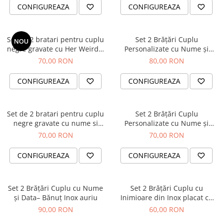
CONFIGUREAZA
CONFIGUREAZA
Set de 2 bratari pentru cuplu
Set 2 Brățări Cuplu
NOU
negre gravate cu Her Weirdo,
Personalizate cu Nume și
His Crazy
Dată – Inox Waterproof -
70,00 RON
80,00 RON
cristale
CONFIGUREAZA
CONFIGUREAZA
Set de 2 bratari pentru cuplu
Set 2 Brățări Cuplu
negre gravate cu nume si
Personalizate cu Nume și
inimioara
Inimioară – Aluminiu Auriu
70,00 RON
70,00 RON
CONFIGUREAZA
CONFIGUREAZA
Set 2 Brățări Cuplu cu Nume
Set 2 Brățări Cuplu cu
și Data– Bănuț Inox auriu
Inimioare din Inox placat cu
Aur 18K – Personalizate
90,00 RON
60,00 RON