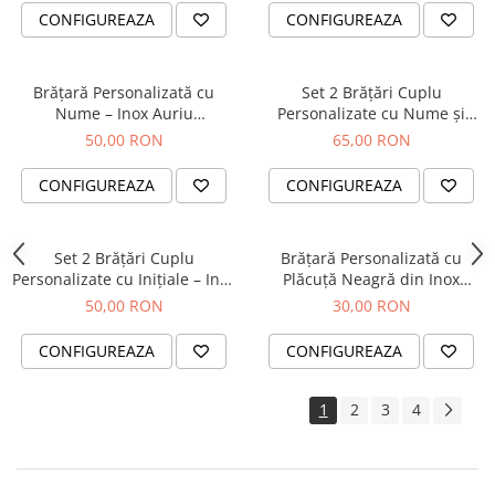
CONFIGUREAZA
CONFIGUREAZA
Brățară Personalizată cu
Set 2 Brățări Cuplu
Nume – Inox Auriu
Personalizate cu Nume și
Waterproof, Minimalistă
Dată – Inox Waterproof
50,00 RON
65,00 RON
CONFIGUREAZA
CONFIGUREAZA
Set 2 Brățări Cuplu
Brățară Personalizată cu
Personalizate cu Inițiale – Inox
Plăcuță Neagră din Inox
Aur Waterproof
Waterproof – Nume sau
50,00 RON
30,00 RON
Cuvânt
CONFIGUREAZA
CONFIGUREAZA
1
2
3
4