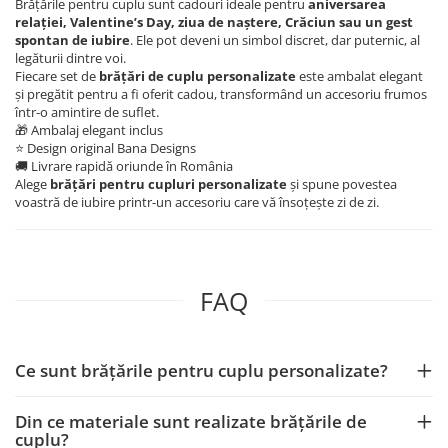
Brățările pentru cuplu sunt cadouri ideale pentru
aniversarea
relației, Valentine’s Day, ziua de naștere, Crăciun sau un gest
spontan de iubire
. Ele pot deveni un simbol discret, dar puternic, al
legăturii dintre voi.
Fiecare set de
brățări de cuplu personalizate
este ambalat elegant
și pregătit pentru a fi oferit cadou, transformând un accesoriu frumos
într-o amintire de suflet.
🎁 Ambalaj elegant inclus
⭐ Design original Bana Designs
🚚 Livrare rapidă oriunde în România
Alege
brățări pentru cupluri personalizate
și spune povestea
voastră de iubire printr-un accesoriu care vă însoțește zi de zi.
FAQ
Ce sunt brățările pentru cuplu personalizate?
Din ce materiale sunt realizate brățările de
cuplu?