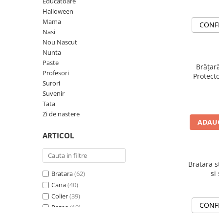
Diplome
Impachetare Cadou
Educatoare
Halloween
Coliere
Mama
CONF
Brelocuri Personalizate
Nasi
Nou Nascut
Semn de carte
Nunta
Card metalic
Paste
Brățar
Profesori
Cadouri Copii
Protect
Surori
Mustar 
Cadouri pentru Craciun
Suvenir
Noroc și 
Tata
cu N
Cadouri 1-8 Martie
Zi de nastere
Cadouri Paste
ADAUG
ARTICOL
Halloween
Portfard Personalizat
Bratara s
Bijuterii pentru Ea
si
Bratara
(62)
Tablou Personalizat
Cana
(40)
Colier
(39)
CONF
Perna
(19)
Felicitare
(15)