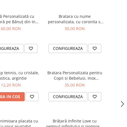
ă Personalizată cu
Bratara cu nume
ră pe Bănuț din Inox
personalizata, cu coronita si
304 – Cristale Negre,
snur ajustabil
60,00 RON
30,00 RON
Șnur Reglabil
IGUREAZA
CONFIGUREAZA
ip tennis, cu cristale,
Bratara Personalizata pentru
astica, argintie
Copii si Bebelusi, Inox
Waterproof, Nume & Cristale
12,20 RON
35,00 RON
GA IN COS
CONFIGUREAZA
inimioara placata cu
Brățară Infinite Love cu
cu snur ajustabil
semnul infinitului și inimioară