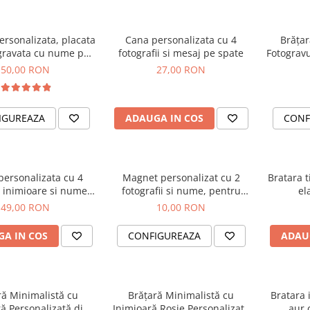
ersonalizata, placata
Cana personalizata cu 4
Brățar
 gravata cu nume pe
fotografii si mesaj pe spate
Fotogravu
 inchidere reglabila
Argintiu 
50,00 RON
27,00 RON
GPslide2
IGUREAZA
ADAUGA IN COS
CONF
personalizata cu 4
Magnet personalizat cu 2
Bratara t
i, inimioare si numele
fotografii si nume, pentru
el
cuplului
cuplu
49,00 RON
10,00 RON
A IN COS
CONFIGUREAZA
ADAU
ră Minimalistă cu
Brățară Minimalistă cu
Bratara 
ă Personalizată din
Inimioară Rosie Personalizată
aur 