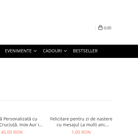
0,00
EVENIMENTE
CADOURI
BESTSELLER
ă Personalizată cu
Felicitare pentru zi de nastere
ruciuță, Inox Aur IP,
cu mesajul La multi ani,
Macrame
felicitare aniversara
45,00 RON
1,00 RON