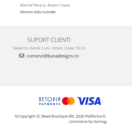
Marcel feraru,
Acum 1 luna
Demiro,
Acum 
Demiro este numele
Numele este de
SUPORT CLIENTI
Relatii cu clientii: Luni - Vineri, Orele: 10-16
comenzi@banadesigns.ro
©Copyright SC Bead Boutique SRL 2026
Platforma E-
commerce by Gomag