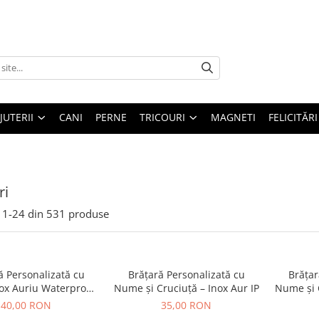
IJUTERII
CANI
PERNE
TRICOURI
MAGNETI
FELICITĂRI
ri
1-
24
din
531
produse
ă Personalizată cu
Brățară Personalizată cu
Brățar
ox Auriu Waterproof,
Nume și Cruciuță – Inox Aur IP
Nume și C
e pentru bebelusi
40,00 RON
35,00 RON