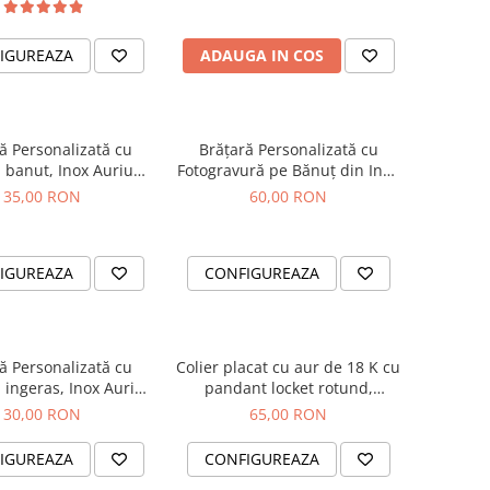
IGUREAZA
ADAUGA IN COS
ă Personalizată cu
Brățară Personalizată cu
banut, Inox Auriu
Fotogravură pe Bănuț din Inox
of, pentru bebelusi
Argintiu 304
35,00 RON
60,00 RON
IGUREAZA
CONFIGUREAZA
ă Personalizată cu
Colier placat cu aur de 18 K cu
 ingeras, Inox Auriu
pandant locket rotund,
of, pentru bebelusi
personalizat cu fotografie
30,00 RON
65,00 RON
IGUREAZA
CONFIGUREAZA