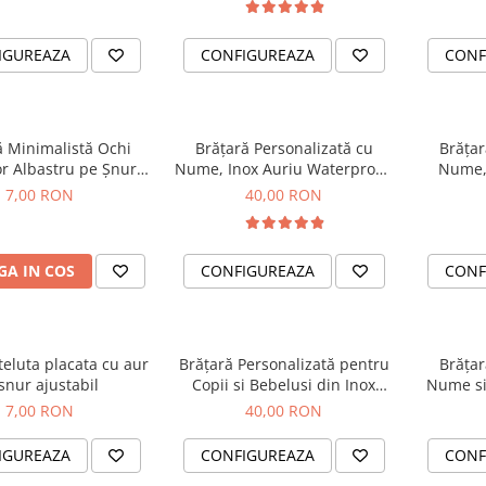
IGUREAZA
CONFIGUREAZA
CONF
ă Minimalistă Ochi
Brățară Personalizată cu
Brățar
or Albastru pe Șnur
Nume, Inox Auriu Waterproof,
Nume, 
– Brățară Talisman
pentru copii
Waterpro
7,00 RON
40,00 RON
Protecție, Ajustabilă
oduri Kabbalah
A IN COS
CONFIGUREAZA
CONF
teluta placata cu aur
Brățară Personalizată pentru
Brățar
 snur ajustabil
Copii si Bebelusi din Inox
Nume si
Waterproof, cu cristale rosii
Waterpro
7,00 RON
40,00 RON
IGUREAZA
CONFIGUREAZA
CONF