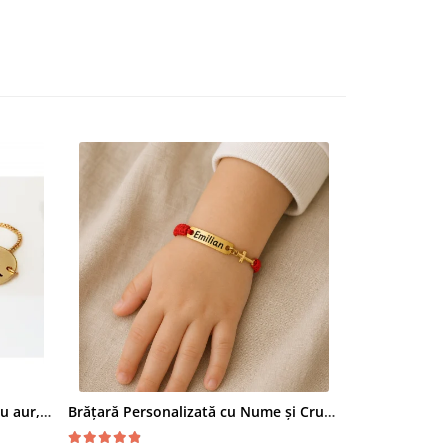
Bratara personalizata, placata cu aur, gravata cu nume pe banut, cu inchidere reglabila GPslide2
Brățară Personalizată cu Nume și Cruciuță, Inox Aur IP, Macrame