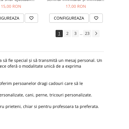
hidere macrame
placată cu aur
15,00 RON
17,00 RON
IGUREAZA
CONFIGUREAZA
1
2
3
23
...
 să fie special și să transmită un mesaj personal. Un
rece oferă o modalitate unică de a exprima
oferim persoanelor dragi cadouri care să le
ersonalizate, cani, perne, tricouri personalizate.
ru prieteni, chiar si pentru profesoara ta preferata.