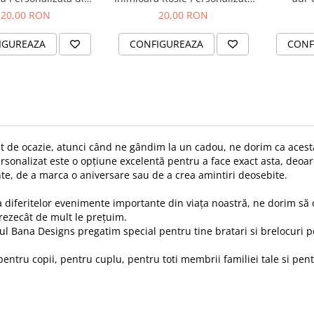
riu IP, Waterproof
din Inox Auriu IP, Waterproof
inc
20,00 RON
20,00 RON
IGUREAZA
CONFIGUREAZA
CONF
t de ocazie, atunci când ne gândim la un cadou, ne dorim ca acesta
rsonalizat este o opțiune excelentă pentru a face exact asta, deoa
te, de a marca o aniversare sau de a crea amintiri deosebite.
 diferitelor evenimente importante din viața noastră, ne dorim să 
ezecât de mult le prețuim.
rul Bana Designs pregatim special pentru tine bratari si brelocuri p
entru copii, pentru cuplu, pentru toti membrii familiei tale si pent