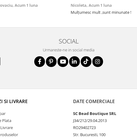
Covaciu,
Acum 1 luna
Nicoleta,
Acum 1 luna
Mulțumesc mult ,sunt minunate !
SOCIAL
Urmareste-ne in social media
 SI LIVRARE
DATE COMERCIALE
par
SC Bead Boutique SRL
 Plata
J34/212/29.04.2013
 Livrare
RO29402723
Produselor
Str. Bucuresti, 100