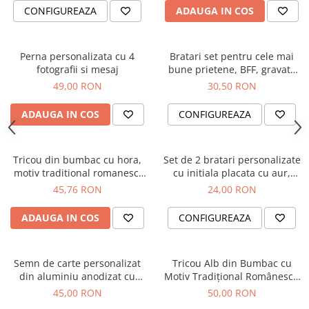
CONFIGUREAZA
ADAUGA IN COS
Perna personalizata cu 4
Bratari set pentru cele mai
fotografii si mesaj
bune prietene, BFF, gravate
cu nume si snur ajustabil
49,00 RON
30,50 RON
simplu
ADAUGA IN COS
CONFIGUREAZA
Tricou din bumbac cu hora,
Set de 2 bratari personalizate
motiv traditional romanesc,
cu initiala placata cu aur,
model ie, pentru dama
cadou pentru cele mai bune
45,76 RON
24,00 RON
prietene
ADAUGA IN COS
CONFIGUREAZA
Semn de carte personalizat
Tricou Alb din Bumbac cu
din aluminiu anodizat cu
Motiv Tradițional Românesc -
mesaj amuzant și charm trifoi
Model Ie pentru Damă
45,00 RON
50,00 RON