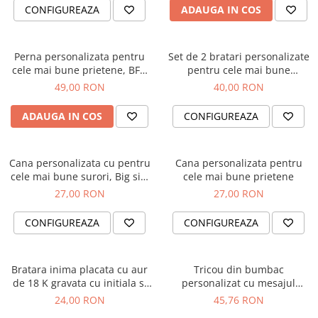
CONFIGUREAZA
ADAUGA IN COS
Perna personalizata pentru
Set de 2 bratari personalizate
cele mai bune prietene, BFF,
pentru cele mai bune
cu 9 fotografii
prietene, banut gravat cu BFF
49,00 RON
40,00 RON
ADAUGA IN COS
CONFIGUREAZA
Cana personalizata cu pentru
Cana personalizata pentru
cele mai bune surori, Big sis,
cele mai bune prietene
lil sis
27,00 RON
27,00 RON
CONFIGUREAZA
CONFIGUREAZA
Bratara inima placata cu aur
Tricou din bumbac
de 18 K gravata cu initiala si
personalizat cu mesajul
snur ajustabil
Mandra ca sunt Romanca
24,00 RON
45,76 RON