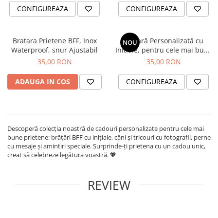
CONFIGUREAZA
CONFIGUREAZA
Bratara Prietene BFF, Inox
Brățară Personalizată cu
NOU
Waterproof, snur Ajustabil
Initiale, pentru cele mai bune
prietene, otel inoxidabil
35,00 RON
35,00 RON
ADAUGA IN COS
CONFIGUREAZA
Descoperă colecția noastră de cadouri personalizate pentru cele mai
bune prietene: brățări BFF cu inițiale, căni și tricouri cu fotografii, perne
cu mesaje și amintiri speciale. Surprinde-ți prietena cu un cadou unic,
creat să celebreze legătura voastră. 💖
REVIEW