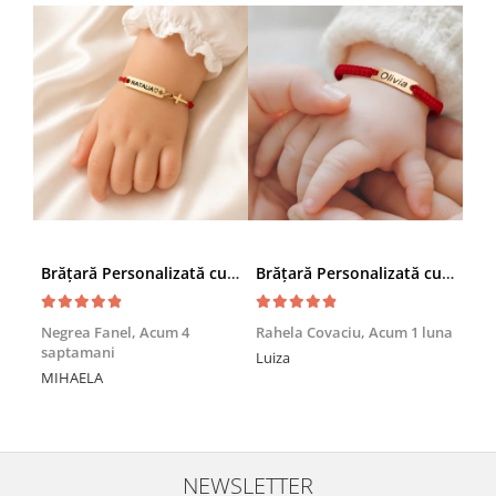
Brățară Personalizată cu Nume și Cruciuță – Inox Aur IP
Brățară Personalizată cu Nume, Inox Auriu Waterproof, pentru copii
Achi
Negrea Fanel,
Acum 4
Rahela Covaciu,
Acum 1 luna
saptamani
Nic
Luiza
MIHAELA
Mul
min
NEWSLETTER