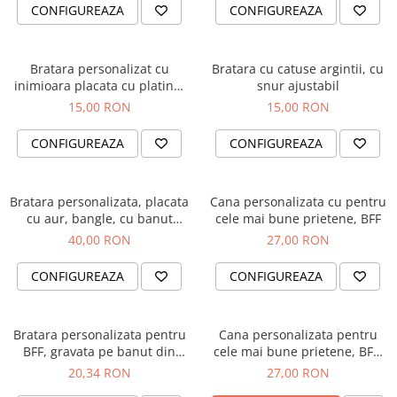
Diplome
Impachetare Cadou
CONFIGUREAZA
CONFIGUREAZA
Coliere
Brelocuri Personalizate
Bratara personalizat cu
Bratara cu catuse argintii, cu
Semn de carte
inimioara placata cu platina,
snur ajustabil
cu snur ajutabil, potrivita
15,00 RON
15,00 RON
Card metalic
pentru cupluri sau BFF
BSSPP4
Cadouri Copii
CONFIGUREAZA
CONFIGUREAZA
Cadouri pentru Craciun
Cadouri 1-8 Martie
Bratara personalizata, placata
Cana personalizata cu pentru
cu aur, bangle, cu banut
cele mai bune prietene, BFF
Cadouri Paste
gravat cu initiala Bngl4
40,00 RON
27,00 RON
Halloween
Portfard Personalizat
CONFIGUREAZA
CONFIGUREAZA
Bijuterii pentru Ea
Tablou Personalizat
Bratara personalizata pentru
Cana personalizata pentru
BFF, gravata pe banut din
cele mai bune prietene, BFF,
aluminiu negru, cu snur
verisoare, surori, cu motiv
20,34 RON
27,00 RON
ajustabil
Craciun