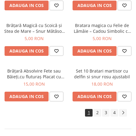
ADAUGA IN COS
ADAUGA IN COS
Brățară Magică cu Scoică și
Bratara magica cu Felie de
Stea de Mare – Snur Mătăsos
Lămâie – Cadou Simbolic cu
Ajustabil, Culoare la Alegere
Mesaj Motivațional
5,00 RON
5,00 RON
ADAUGA IN COS
ADAUGA IN COS
Brățară Absolvire Fete sau
Set 10 Bratari martisor cu
Băieți,cu fluturaș Placat cu
delfin si snur rosu ajustabil
aur, Mărgele Colorate, Șnur
15,00 RON
18,00 RON
Ajustabil, Personalizată cu
Clasa și Promoția
ADAUGA IN COS
ADAUGA IN COS
1
2
3
4