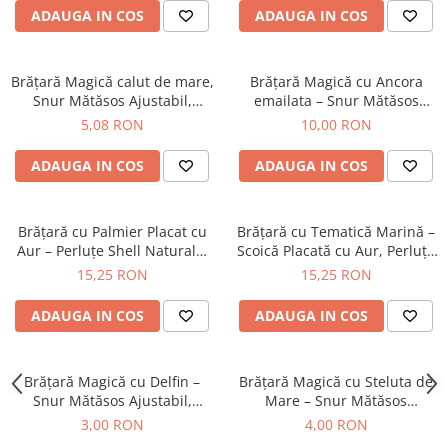
ADAUGA IN COS
ADAUGA IN COS
Brățară Magică calut de mare,
Brățară Magică cu Ancora
Snur Mătăsos Ajustabil,
emailata – Snur Mătăsos
Culoare la Alegere
Ajustabil, Culoare la Alegere
5,08 RON
10,00 RON
ADAUGA IN COS
ADAUGA IN COS
Brățară cu Palmier Placat cu
Brățară cu Tematică Marină –
Aur – Perluțe Shell Naturale,
Scoică Placată cu Aur, Perluțe
Șnur Auriu
Shell și Șnur Auriu
15,25 RON
15,25 RON
ADAUGA IN COS
ADAUGA IN COS
Brățară Magică cu Delfin –
Brățară Magică cu Steluta de
Snur Mătăsos Ajustabil,
Mare – Snur Mătăsos
Culoare la Alegere
Ajustabil, Culoare la Alegere
3,00 RON
4,00 RON