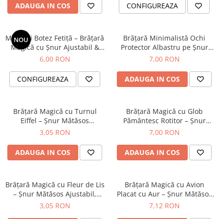
Diplome
Impachetare Cadou
Kabbalah
Albastru cu Curcubeu si Auriu
ADAUGA IN COS
CONFIGUREAZA
Coliere
Brelocuri Personalizate
Mărturii Botez Fetiță – Brățară
Brățară Minimalistă Ochi
NOU
Semn de carte
Magică cu Șnur Ajustabil &
Protector Albastru pe Șnur
Charmuri Placate | Cartonaș
Mustar – Brățară Talisman
6,00 RON
7,00 RON
Card metalic
Personalizat Roz-Roșu cu
Noroc și Protecție, Ajustabilă
Curcubee și Auriu
cu Noduri Kabbalah
Cadouri Copii
CONFIGUREAZA
ADAUGA IN COS
Cadouri pentru Craciun
Cadouri 1-8 Martie
Brățară Magică cu Turnul
Brățară Magică cu Glob
Eiffel – Șnur Mătăsos
Pământesc Rotitor – Șnur
Cadouri Paste
Ajustabil, Ambalaj cu Design
Mătăsos Ajustabil, Design de
3,05 RON
7,00 RON
Halloween
de Călătorii
Călătorii
Portfard Personalizat
ADAUGA IN COS
ADAUGA IN COS
Bijuterii pentru Ea
Tablou Personalizat
Brățară Magică cu Fleur de Lis
Brățară Magică cu Avion
– Șnur Mătăsos Ajustabil,
Placat cu Aur – Șnur Mătăsos
Design de Călătorii
Ajustabil, Design de Călătorii
3,05 RON
7,12 RON