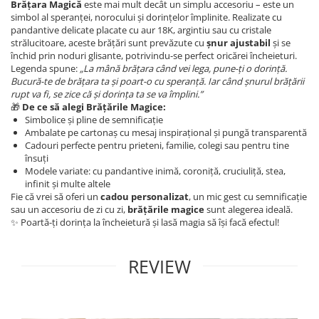
Brățara Magică
este mai mult decât un simplu accesoriu – este un
simbol al speranței, norocului și dorințelor împlinite. Realizate cu
pandantive delicate placate cu aur 18K, argintiu sau cu cristale
strălucitoare, aceste brățări sunt prevăzute cu
șnur ajustabil
și se
închid prin noduri glisante, potrivindu-se perfect oricărei încheieturi.
Legenda spune:
„La mână brățara când vei lega, pune-ți o dorință.
Bucură-te de brățara ta și poart-o cu speranță. Iar când șnurul brățării
rupt va fi, se zice că și dorința ta se va împlini.”
🎁
De ce să alegi Brățările Magice:
Simbolice și pline de semnificație
Ambalate pe cartonaș cu mesaj inspirațional și pungă transparentă
Cadouri perfecte pentru prieteni, familie, colegi sau pentru tine
însuți
Modele variate: cu pandantive inimă, coro­niță, cruciuliță, stea,
infinit și multe altele
Fie că vrei să oferi un
cadou personalizat
, un mic gest cu semnificație
sau un accesoriu de zi cu zi,
brățările magice
sunt alegerea ideală.
✨ Poartă-ți dorința la încheietură și lasă magia să își facă efectul!
REVIEW