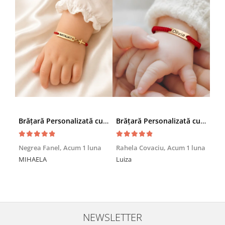
Brățară Personalizată cu Nume și Cruciuță – Inox Aur IP
Brățară Personalizată cu Nume, Inox Auriu Waterproof, pentru copii
Achi
Negrea Fanel,
Acum 1 luna
Rahela Covaciu,
Acum 1 luna
Nic
MIHAELA
Luiza
Mul
min
NEWSLETTER