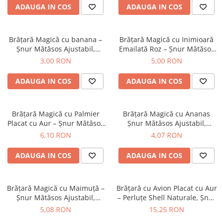
ADAUGA IN COS
ADAUGA IN COS
Brățară Magică cu banana –
Brățară Magică cu Inimioară
Șnur Mătăsos Ajustabil,
Emailată Roz – Șnur Mătăsos
Design Tropical
Ajustabil, Design Tropical
3,00 RON
5,00 RON
ADAUGA IN COS
ADAUGA IN COS
Brățară Magică cu Palmier
Brățară Magică cu Ananas
Placat cu Aur – Șnur Mătăsos
Șnur Mătăsos Ajustabil,
Ajustabil, Culoare la Alegere
Culoare la Alegere, Design
6,10 RON
4,07 RON
Tropical
ADAUGA IN COS
ADAUGA IN COS
Brățară Magică cu Maimuță –
Brățară cu Avion Placat cu Aur
Șnur Mătăsos Ajustabil,
– Perluțe Shell Naturale, Șnur
Culoare la Alegere, Design
Auriu
5,08 RON
15,25 RON
Tropical