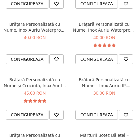
Diplome
Impachetare Cadou
CONFIGUREAZA
CONFIGUREAZA
Coliere
Brelocuri Personalizate
Brățară Personalizată cu
Brățară Personalizată cu
Semn de carte
Nume, Inox Auriu Waterproof,
Nume, Inox Auriu Waterproof,
bilute pentru bebelusi
pentru copii
40,00 RON
40,00 RON
Card metalic
Cadouri Copii
Cadouri pentru Craciun
CONFIGUREAZA
CONFIGUREAZA
Cadouri 1-8 Martie
Cadouri Paste
Brățară Personalizată cu
Brățară Personalizată cu
Nume și Cruciuță, Inox Aur IP,
Nume – Inox Auriu IP,
Halloween
Macrame
Waterproof
45,00 RON
30,00 RON
Portfard Personalizat
Bijuterii pentru Ea
CONFIGUREAZA
CONFIGUREAZA
Tablou Personalizat
Brățară Personalizată cu
Mărturii Botez Băiețel –