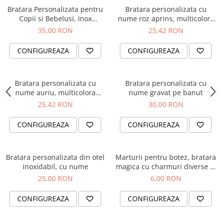
Bratara Personalizata pentru
Bratara personalizata cu
Copii si Bebelusi, Inox
nume roz aprins, multicolora
Waterproof, Nume & Cristale
nuante aprinse, cu snur
35,00 RON
25,42 RON
ajustabil
CONFIGUREAZA
CONFIGUREAZA
Bratara personalizata cu
Bratara personalizata cu
nume auriu, multicolora
nume gravat pe banut
nuante aprinse, cu snur
25,42 RON
30,00 RON
ajustabil
CONFIGUREAZA
CONFIGUREAZA
Bratara personalizata din otel
Marturii pentru botez, bratara
inoxidabil, cu nume
magica cu charmuri diverse si
cartonas personalizat
25,00 RON
6,00 RON
CONFIGUREAZA
CONFIGUREAZA