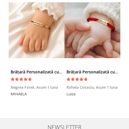
Brățară Personalizată cu Nume și Cruciuță – Inox Aur IP
Brățară Personalizată cu Nume, Inox Auriu Waterproof, pentru copii
Achi
Negrea Fanel,
Acum 1 luna
Rahela Covaciu,
Acum 1 luna
Nic
MIHAELA
Luiza
Mul
min
NEWSLETTER