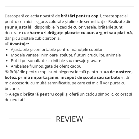
Descoperă colecția noastră de
brățări pentru copii
, create special
pentru cei mici – sigure, colorate și pline de semnificație. Realizate din
șnur ajustabil
, disponibile în zeci de culori vesele, brățările sunt
decorate cu
charmuri drăguțe placate cu aur, argint sau platină
,
dar și cu cristale cubic zirconia.
👶
Avantaje:
Ajustabile și confortabile pentru mânuțele copiilor
Modele variate: inimioare, steluțe, fluturi, cruciulițe, animale
Pot fi personalizate cu inițiale sau mesaje gravate
Ambalate frumos, gata de oferit cadou
🎁 Brățările pentru copii sunt alegerea ideală pentru
ziua de naștere,
botez, prima împărtășanie, început de școală sau sărbători
. Un
mic accesoriu cu multă semnificație, pe care cei mici îl vor purta cu
bucurie.
✨ Alege o
brățară pentru copii
și oferă un cadou simbolic, colorat și
de neuitat!
REVIEW