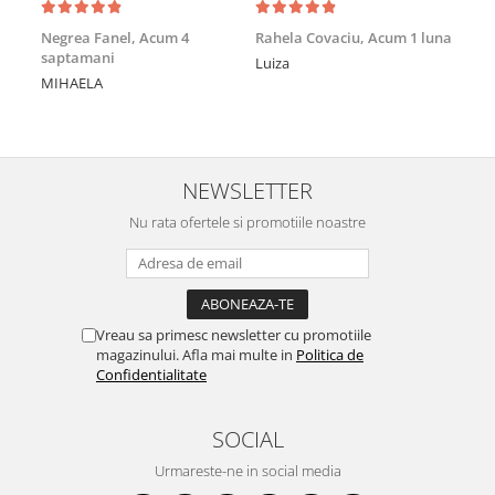
Achi
Negrea Fanel,
Acum 4
Rahela Covaciu,
Acum 1 luna
saptamani
Nic
Luiza
MIHAELA
Mul
min
NEWSLETTER
Nu rata ofertele si promotiile noastre
Vreau sa primesc newsletter cu promotiile
magazinului. Afla mai multe in
Politica de
Confidentialitate
SOCIAL
Urmareste-ne in social media