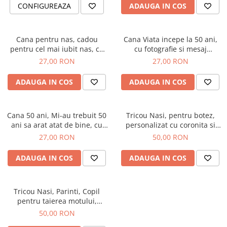
Diplome
Impachetare Cadou
CONFIGUREAZA
ADAUGA IN COS
Coliere
Brelocuri Personalizate
Cana pentru nas, cadou
Cana Viata incepe la 50 ani,
Semn de carte
pentru cel mai iubit nas, cu
cu fotografie si mesaj
mesaj special pe spate
personalizat
27,00 RON
27,00 RON
Card metalic
Cadouri Copii
ADAUGA IN COS
ADAUGA IN COS
Cadouri pentru Craciun
Cadouri 1-8 Martie
Cana 50 ani, Mi-au trebuit 50
Tricou Nasi, pentru botez,
ani sa arat atat de bine, cu
personalizat cu coronita si
Cadouri Paste
fotografie si mesaj
numele copilului.
27,00 RON
50,00 RON
Halloween
personalizat
Portfard Personalizat
ADAUGA IN COS
ADAUGA IN COS
Bijuterii pentru Ea
Tablou Personalizat
Tricou Nasi, Parinti, Copil
pentru taierea motului,
personalizat cu coronita si
50,00 RON
numele copilului