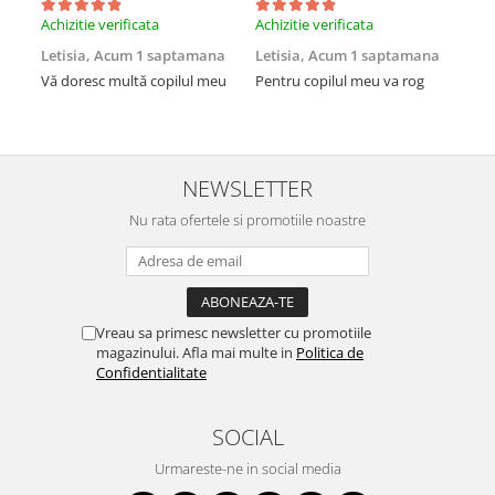
Achizitie verificata
Achizitie verificata
Neg
Letisia,
Acum 1 saptamana
Letisia,
Acum 1 saptamana
MI
Vă doresc multă copilul meu
Pentru copilul meu va rog
NEWSLETTER
Nu rata ofertele si promotiile noastre
Vreau sa primesc newsletter cu promotiile
magazinului. Afla mai multe in
Politica de
Confidentialitate
SOCIAL
Urmareste-ne in social media