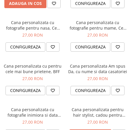
Diplome
Impachetare Cadou
ADAUGA IN COS
CONFIGUREAZA
Coliere
Brelocuri Personalizate
Cana personalizata cu
Cana personalizata cu
Semn de carte
fotografie pentru nasa, Cea
fotografie pentru mame, Cea
mai dulce nasica
mai fericita mamica
27,00 RON
27,00 RON
Card metalic
Cadouri Copii
CONFIGUREAZA
CONFIGUREAZA
Cadouri pentru Craciun
Cadouri 1-8 Martie
Cana personalizata cu pentru
Cana personalizata Am spus
cele mai bune prietene, BFF
Da, cu nume si data casatoriei
Cadouri Paste
27,00 RON
27,00 RON
Halloween
Portfard Personalizat
CONFIGUREAZA
CONFIGUREAZA
Bijuterii pentru Ea
Tablou Personalizat
Cana personalizata cu
Cana personalizata pentru
fotografie inimiora si data
hair stylist, cadou pentru
relatiei, pentru cuplu
coafeza
27,00 RON
27,00 RON