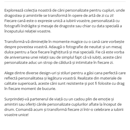
Explorează colecția noastră de căni personalizate pentru cupluri, unde
dragostea și amintirile se transformă în opere de artă de zi cu zi!
Fiecare cană este o expresie unică a iubirii voastre, personalizată cu
fotografii îndrăgite și mesaje de dragoste sau chiar cu data specială a
începutului relației voastre.
Transformă-vă diminețile în momente magice cu o cană care vorbește
despre povestea voastră. Adaugă o fotografie de neuitat și un mesaj
dulce pentru a face fiecare înghițitură și mai specială. Fie că este vorba
de aniversarea unei relații sau de simplul fapt că vă iubiți, aceste căni
personalizate aduc un strop de căldură și intimitate în fiecare zi.
Alege dintre diverse design-uri și stiluri pentru a găsi cana perfectă care
reflectă personalitatea și legătura voastră. Realizate din materiale de
calitate superioară, aceste căni sunt rezistente și pot fi folosite cu drag
în fiecare moment de bucurie.
Surprindeți-vă partenerul de viață cu un cadou plin de emoție și
amintiri sau oferiți cănile personalizate cuplurilor aflate la început de
drum. Comandă acum și transformă fiecare zi într-o celebrare a iubirii
voastre unice!