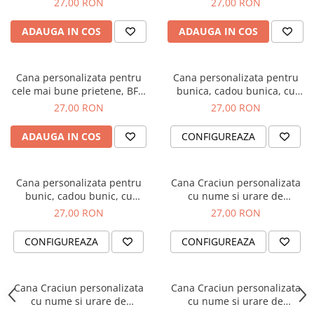
27,00 RON
27,00 RON
patiserie
ADAUGA IN COS
ADAUGA IN COS
Cana personalizata pentru
Cana personalizata pentru
cele mai bune prietene, BFF,
bunica, cadou bunica, cu
verisoare, surori, cu motiv
fotografie si mesaj special
27,00 RON
27,00 RON
Craciun
pentru bunica, Craciun Fericit
ADAUGA IN COS
CONFIGUREAZA
Cana personalizata pentru
Cana Craciun personalizata
bunic, cadou bunic, cu
cu nume si urare de
fotografie si mesaj special
sarbatori, Craciun Fericit, cu
27,00 RON
27,00 RON
pentru bunicul, Craciun
ren
Fericit
CONFIGUREAZA
CONFIGUREAZA
Cana Craciun personalizata
Cana Craciun personalizata
cu nume si urare de
cu nume si urare de