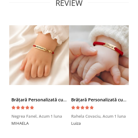
REVIEW
Brățară Personalizată cu Nume și Cruciuță – Inox Aur IP
Brățară Personalizată cu Nume, Inox Auriu Waterproof, pentru copii
Achi
Negrea Fanel,
Acum 1 luna
Rahela Covaciu,
Acum 1 luna
Nic
MIHAELA
Luiza
Mul
min