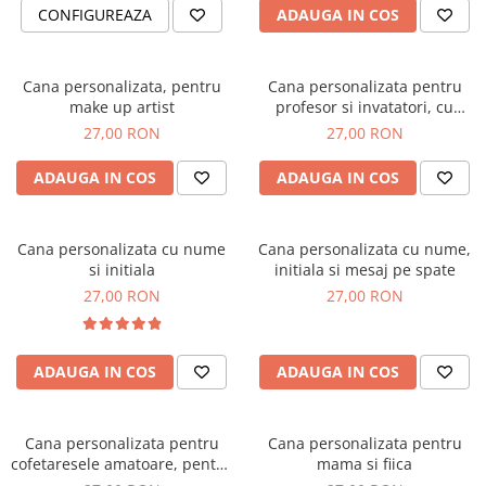
CONFIGUREAZA
ADAUGA IN COS
Cana personalizata, pentru
Cana personalizata pentru
make up artist
profesor si invatatori, cu
nume si clasa
27,00 RON
27,00 RON
ADAUGA IN COS
ADAUGA IN COS
Cana personalizata cu nume
Cana personalizata cu nume,
si initiala
initiala si mesaj pe spate
27,00 RON
27,00 RON
ADAUGA IN COS
ADAUGA IN COS
Cana personalizata pentru
Cana personalizata pentru
cofetaresele amatoare, pentru
mama si fiica
pasionatii de cofetarie si