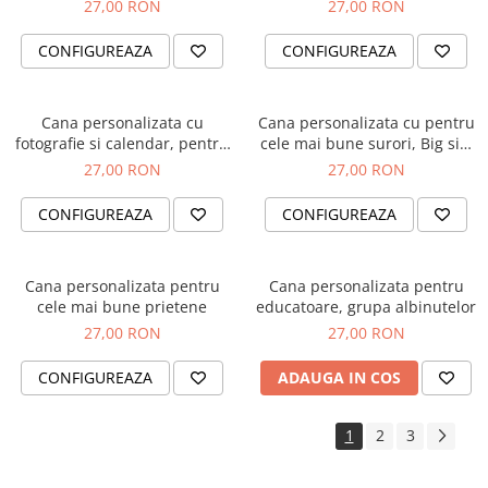
sarbatori, Craciun Fericit, cu
sarbatori, Craciun Fericit, cu
27,00 RON
27,00 RON
ren cu lumini
soricel si brad de Craciun
CONFIGUREAZA
CONFIGUREAZA
Cana personalizata cu
Cana personalizata cu pentru
fotografie si calendar, pentru
cele mai bune surori, Big sis,
cuplu
lil sis
27,00 RON
27,00 RON
CONFIGUREAZA
CONFIGUREAZA
Cana personalizata pentru
Cana personalizata pentru
cele mai bune prietene
educatoare, grupa albinutelor
27,00 RON
27,00 RON
CONFIGUREAZA
ADAUGA IN COS
1
2
3