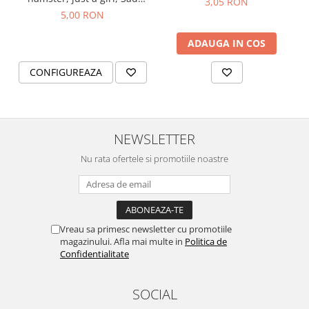
3,05 RON
hamster meme
5,00 RON
ADAUGA IN COS
CONFIGUREAZA
NEWSLETTER
Nu rata ofertele si promotiile noastre
Vreau sa primesc newsletter cu promotiile
magazinului. Afla mai multe in
Politica de
Confidentialitate
SOCIAL