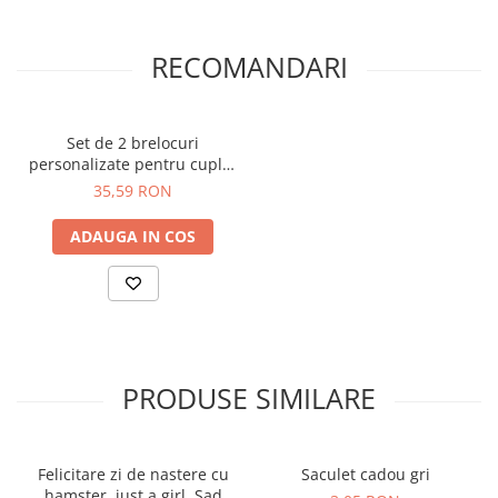
RECOMANDARI
Set de 2 brelocuri
personalizate pentru cuplu,
Her King, His Queen BR18
35,59 RON
ADAUGA IN COS
PRODUSE SIMILARE
Felicitare zi de nastere cu
Saculet cadou gri
hamster, just a girl, Sad