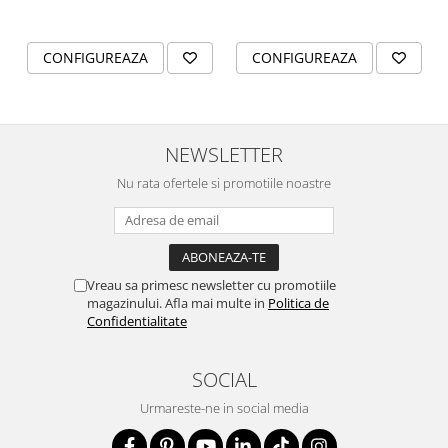
Emoționant pentru Iubit
purtat cu mândrie și emoție.
sau Persoană Dragă
✅ Set 2 brățări personalizate – pentru EL & EA
✅ Gravură fină cu nume și dată
CONFIGUREAZA
CONFIGUREAZA
✅ Cristale colorate la alegere
✅ Ambalaj elegant, perfect pentru cadou
NEWSLETTER
Nu rata ofertele si promotiile noastre
Vreau sa primesc newsletter cu promotiile
magazinului. Afla mai multe in
Politica de
Confidentialitate
SOCIAL
Urmareste-ne in social media