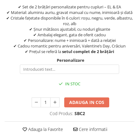
✔ Set de 2 brățări personalizate pentru cupluri – EL & EA
✔ Material: aluminiu auriu, gravat manual cu nume, inimioară și dată
✔ Cristale fațetate disponibile în 6 culori: roșu, negru, verde, albastru,
roz, alb
✔ Șnur mătăsos ajustabil, cu noduri glisante
✔ Ambalaj elegant, gata de oferit cadou
✔ Personalizare: nume + inimioară + dată a relației
✔ Cadou romantic pentru aniversări, Valentine’s Day, Crăciun
✔ Prețul se referă la
setul complet de 2 brățări
Personalizare
IN STOC
ADAUGA IN COS
Cod Produs:
SBC2
Adauga la Favorite
Cere informatii