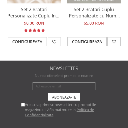
Set 2 Brățări
Set 2 Brățări Cuplu
Personalizate Cuplu Inox
Personalizate cu Nume
Aur 18K – Waterproof
și Dată – Inox
90,00 RON
65,00 RON
Waterproof
CONFIGUREAZA
CONFIGUREAZA
NEWSLETTER
Nu rata ofertele si promotiile noastre
Vreau sa primesc newsletter cu promotiile
magazinului. Afla mai multe in
Politica de
Confidentialitate