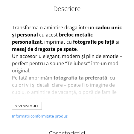
Descriere
Transformă o amintire dragă într-un
cadou unic
și personal
cu acest
breloc metalic
personalizat
, imprimat cu
fotografie pe față
și
mesaj de dragoste pe spate
.
Un accesoriu elegant, modern și plin de emoție –
perfect pentru a spune “Te iubesc” într-un mod
original.
Pe față imprimăm
fotografia ta preferată
, cu
culori vii și detalii clare – poate fi o imagine de
cuplu, o amintire de vacanță, o poză de familie
sau un moment special cu persoana iubită.
Pe spate adăugăm
un mesaj imprimat
, ales de
VEZI MAI MULT
tine — o declarație romantică, o dată
Informatii conformitate produs
importantă sau un gând din inimă.
Realizat din
metal rezistent
, brelocul este
Caracteristici