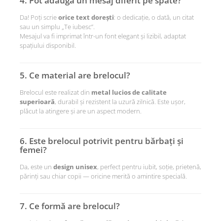
4. Pot adăuga un mesaj diferit pe spate?
Da! Poți scrie
orice text dorești
: o dedicație, o dată, un citat
sau un simplu „Te iubesc”.
Mesajul va fi imprimat într-un font elegant și lizibil, adaptat
spațiului disponibil.
5. Ce material are brelocul?
Brelocul este realizat din
metal lucios de calitate
superioară
, durabil și rezistent la uzură zilnică. Este ușor,
plăcut la atingere și are un aspect modern.
6. Este brelocul potrivit pentru bărbați și
femei?
Da, este un
design unisex
, perfect pentru iubit, soție, prietenă,
părinți sau chiar copii — oricine merită o amintire specială.
7. Ce formă are brelocul?