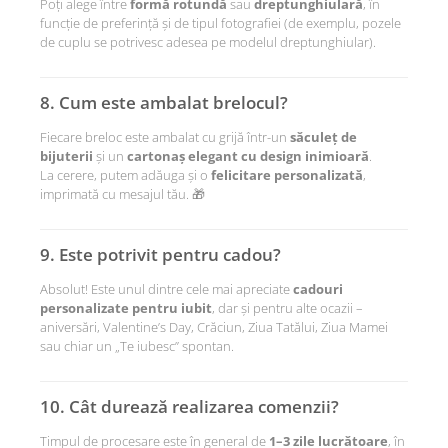
Poți alege între
formă rotundă
sau
dreptunghiulară
, în
funcție de preferință și de tipul fotografiei (de exemplu, pozele
de cuplu se potrivesc adesea pe modelul dreptunghiular).
8. Cum este ambalat brelocul?
Fiecare breloc este ambalat cu grijă într-un
săculeț de
bijuterii
și un
cartonaș elegant cu design inimioară
.
La cerere, putem adăuga și o
felicitare personalizată
,
imprimată cu mesajul tău. 🎁
9. Este potrivit pentru cadou?
Absolut! Este unul dintre cele mai apreciate
cadouri
personalizate pentru iubit
, dar și pentru alte ocazii –
aniversări, Valentine’s Day, Crăciun, Ziua Tatălui, Ziua Mamei
sau chiar un „Te iubesc” spontan.
10. Cât durează realizarea comenzii?
Timpul de procesare este în general de
1–3 zile lucrătoare
, în