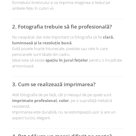
✔ Design: unisex, potrivit pentru iubit, soție,
formatului brelocului și va imprima imaginea și textul pe
prietenă, familie
ambele fețe, în culori vii.
2. Fotografia trebuie să fie profesională?
💝
Ideal pentru:
Cadouri personalizate pentru
Ziua
Nu neapărat, dar este important ca fotografia să fie
clară,
Îndrăgostiților
,
aniversare
,
Crăciun
,
Ziua
luminoasă și la rezoluție bună
.
Tatălui / Mamei
, sau pur și simplu pentru a
Evită pozele foarte întunecate, pixelate sau cele în care
persoanele sunt tăiate din cadru.
transmite un mesaj de iubire autentic.
Ideal este să existe
spațiu în jurul fețelor
pentru o încadrate
Un
breloc cu fotografie și mesaj imprimat
, plin
armonioasă.
de emoție, creat să dureze în timp.
3. Cum se realizează imprimarea?
Atât fotografia de pe față, cât și mesajul de pe spate sunt
imprimate profesional, color
, pe o suprafață metalică
rezistentă.
Imprimarea este durabilă, nu se estompează ușor și are un
aspect lucios, elegant.