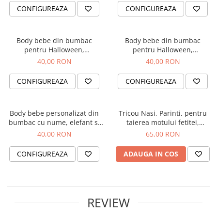
CONFIGUREAZA
CONFIGUREAZA
Body bebe din bumbac
Body bebe din bumbac
pentru Halloween,
pentru Halloween,
personalizat cu nume si Little
personalizat cu nume si
40,00 RON
40,00 RON
Monster
fantoma
CONFIGUREAZA
CONFIGUREAZA
Body bebe personalizat din
Tricou Nasi, Parinti, pentru
bumbac cu nume, elefant si
taierea motului fetitei,
Primul meu Craciun
personalizat cu coronita si
40,00 RON
65,00 RON
numele fetitei
CONFIGUREAZA
ADAUGA IN COS
REVIEW