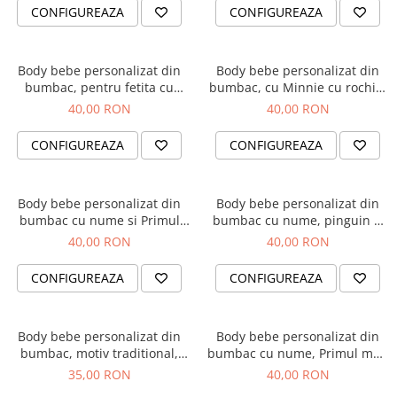
CONFIGUREAZA
CONFIGUREAZA
Body bebe personalizat din
Body bebe personalizat din
bumbac, pentru fetita cu
bumbac, cu Minnie cu rochita
elefantel si nume
si nume
40,00 RON
40,00 RON
CONFIGUREAZA
CONFIGUREAZA
Body bebe personalizat din
Body bebe personalizat din
bumbac cu nume si Primul
bumbac cu nume, pinguin si
meu Craciun
Primul meu Craciun
40,00 RON
40,00 RON
CONFIGUREAZA
CONFIGUREAZA
Body bebe personalizat din
Body bebe personalizat din
bumbac, motiv traditional,
bumbac cu nume, Primul meu
Mandra Romancuta
Paste, cu iepuras, pentru
35,00 RON
40,00 RON
baietel