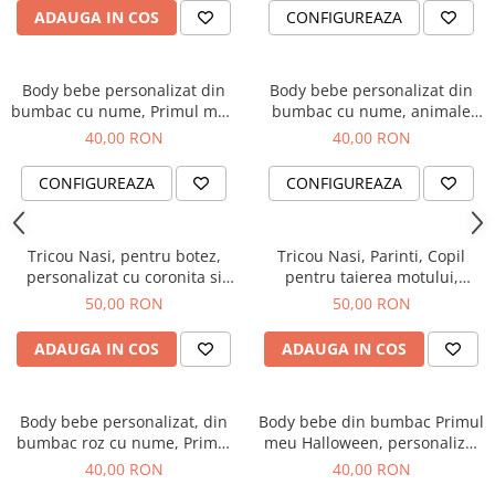
ADAUGA IN COS
CONFIGUREAZA
Body bebe personalizat din
Body bebe personalizat din
bumbac cu nume, Primul meu
bumbac cu nume, animale
Paste, cos cu oua si iepuras,
jungla, the wild one pentru
40,00 RON
40,00 RON
pentru fetita
baietel
CONFIGUREAZA
CONFIGUREAZA
Tricou Nasi, pentru botez,
Tricou Nasi, Parinti, Copil
personalizat cu coronita si
pentru taierea motului,
numele copilului.
personalizat cu coronita si
50,00 RON
50,00 RON
numele copilului
ADAUGA IN COS
ADAUGA IN COS
Body bebe personalizat, din
Body bebe din bumbac Primul
bumbac roz cu nume, Primul
meu Halloween, personalizat
meu Paste, pentru fetita
cu nume
40,00 RON
40,00 RON