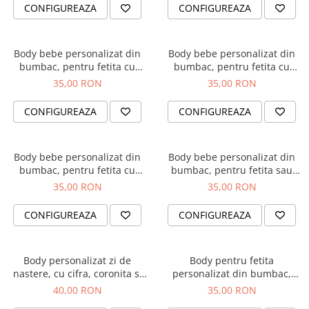
Diplome
Impachetare Cadou
CONFIGUREAZA
CONFIGUREAZA
Coliere
Brelocuri Personalizate
Body bebe personalizat din
Body bebe personalizat din
Semn de carte
bumbac, pentru fetita cu
bumbac, pentru fetita cu
nume si unicorn, cadou
nume si pisicuta, cadou
35,00 RON
35,00 RON
Card metalic
pentru nou nascuti
pentru nou nascuti
Cadouri Copii
CONFIGUREAZA
CONFIGUREAZA
Cadouri pentru Craciun
Cadouri 1-8 Martie
Body bebe personalizat din
Body bebe personalizat din
bumbac, pentru fetita cu
bumbac, pentru fetita sau
Cadouri Paste
nume si inima, cadou pentru
baietel, cu nume si elefant,
35,00 RON
35,00 RON
Halloween
nou nascut
cadou pentru nou nascuti
BPF5
Portfard Personalizat
CONFIGUREAZA
CONFIGUREAZA
Bijuterii pentru Ea
Tablou Personalizat
Body personalizat zi de
Body pentru fetita
nastere, cu cifra, coronita si
personalizat din bumbac,
numele fetitei
Bunica ma adora
40,00 RON
35,00 RON