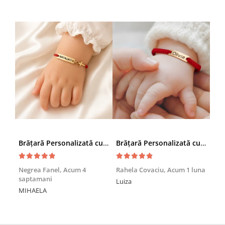
Brățară Personalizată cu Nume și Cruciuță – Inox Aur IP
Brățară Personalizată cu Nume, Inox Auriu Waterproof, pentru copii
Achi
Negrea Fanel,
Acum 4
Rahela Covaciu,
Acum 1 luna
saptamani
Nic
Luiza
MIHAELA
Mul
min