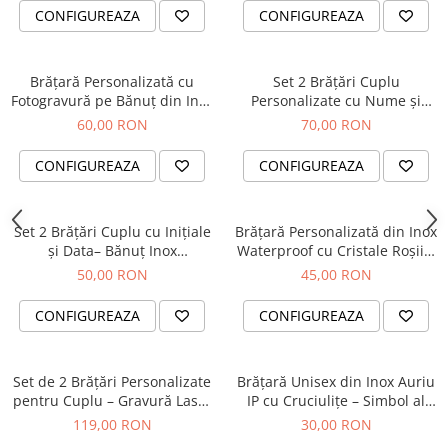
CONFIGUREAZA
CONFIGUREAZA
Brățară Personalizată cu
Set 2 Brățări Cuplu
Fotogravură pe Bănuț din Inox
Personalizate cu Nume și
Argintiu 304
Inimioară – Aluminiu Auriu
60,00 RON
70,00 RON
CONFIGUREAZA
CONFIGUREAZA
Set 2 Brățări Cuplu cu Inițiale
Brățară Personalizată din Inox
și Data– Bănuț Inox
Waterproof cu Cristale Roșii –
Waterproof
Bijuterie Elegantă cu Nume
50,00 RON
45,00 RON
Gravat
CONFIGUREAZA
CONFIGUREAZA
Set de 2 Brățări Personalizate
Brățară Unisex din Inox Auriu
pentru Cuplu – Gravură Laser
IP cu Cruciulițe – Simbol al
pe Inox Auriu IP, Onix Negru
Credinței și Forței Interioare
119,00 RON
30,00 RON
& Perle Shell