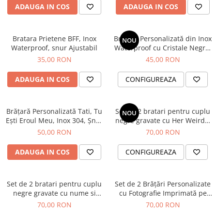
Kabbalah
ADAUGA IN COS
ADAUGA IN COS
Bratara Prietene BFF, Inox
Brățară Personalizată din Inox
NOU
Waterproof, snur Ajustabil
Waterproof cu Cristale Negre,
cu Nume Gravat
35,00 RON
45,00 RON
ADAUGA IN COS
CONFIGUREAZA
Brățară Personalizată Tati, Tu
Set de 2 bratari pentru cuplu
NOU
Ești Eroul Meu, Inox 304, Șnur
negre gravate cu Her Weirdo,
Macrame
His Crazy
50,00 RON
70,00 RON
ADAUGA IN COS
CONFIGUREAZA
Set de 2 bratari pentru cuplu
Set de 2 Brățări Personalizate
negre gravate cu nume si
cu Fotografie Imprimată pe
inimioara
Bănuț
70,00 RON
70,00 RON