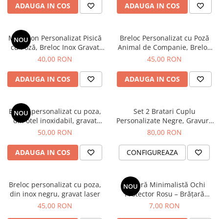
Diplome
Impachetare Cadou
Branding Firmă
ADAUGA IN COS
ADAUGA IN COS
Coliere
Brelocuri Personalizate
Medalion Personalizat Pisică
Breloc Personalizat cu Poză
NOU
Semn de carte
cu Poză, Breloc Inox Gravat
Animal de Companie, Breloc
Foto, Medalion Animal de
Inox Gravat Cățel Pisică
40,00 RON
45,00 RON
Card metalic
Companie, Cadou Iubitori de
Pisici
Cadouri Copii
ADAUGA IN COS
ADAUGA IN COS
Cadouri pentru Craciun
Cadouri 1-8 Martie
Breloc personalizat cu poza,
Set 2 Bratari Cuplu
NOU
din otel inoxidabil, gravat
Personalizate Negre, Gravura
Cadouri Paste
laser
Nume sau Data, cu Cristale
50,00 RON
80,00 RON
Halloween
Portfard Personalizat
ADAUGA IN COS
CONFIGUREAZA
Bijuterii pentru Ea
Tablou Personalizat
Breloc personalizat cu poza,
Brățară Minimalistă Ochi
NOU
din inox negru, gravat laser
Protector Rosu – Brățară
Talisman Noroc și Protecție,
45,00 RON
7,00 RON
Ajustabilă cu Noduri