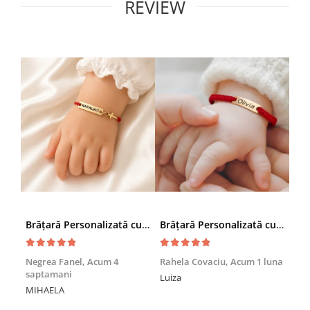
REVIEW
Brățară Personalizată cu Nume și Cruciuță – Inox Aur IP
Brățară Personalizată cu Nume, Inox Auriu Waterproof, pentru copii
Achi
Negrea Fanel,
Acum 4
Rahela Covaciu,
Acum 1 luna
saptamani
Nic
Luiza
MIHAELA
Mul
min