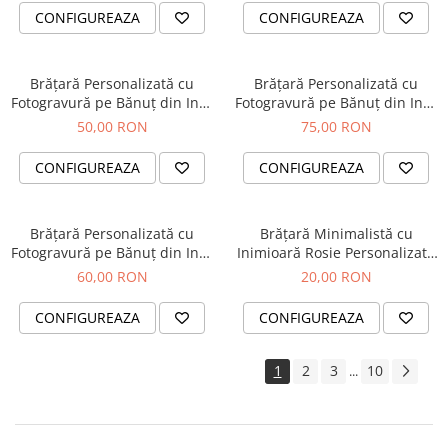
CONFIGUREAZA
CONFIGUREAZA
Brățară Personalizată cu
Brățară Personalizată cu
Fotogravură pe Bănuț din Inox
Fotogravură pe Bănuț din Inox
Auriu IP – Șnur Mătăsos
Argintiu 304 și Onix Negru
50,00 RON
75,00 RON
Reglabil
Natural – Șnur Reglabil
CONFIGUREAZA
CONFIGUREAZA
Brățară Personalizată cu
Brățară Minimalistă cu
Fotogravură pe Bănuț din Inox
Inimioară Rosie Personalizată
Argintiu 304 – Cristale Negre,
din Inox Auriu IP, Waterproof
60,00 RON
20,00 RON
Șnur Reglabil
CONFIGUREAZA
CONFIGUREAZA
1
2
3
10
...