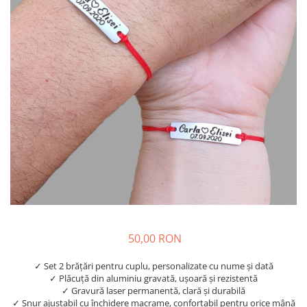
Diplome
Impachetare Cadou
Coliere
Brelocuri Personalizate
Semn de carte
Card metalic
Cadouri Copii
Cadouri pentru Craciun
Cadouri 1-8 Martie
Cadouri Paste
Halloween
Portfard Personalizat
Bijuterii pentru Ea
50,00 RON
Tablou Personalizat
✓ Set 2 brățări pentru cuplu, personalizate cu nume și dată
✓ Plăcuță din aluminiu gravată, ușoară și rezistentă
✓ Gravură laser permanentă, clară și durabilă
✓ Șnur ajustabil cu închidere macrame, confortabil pentru orice mână