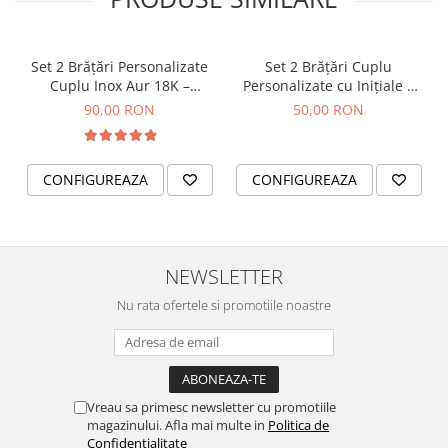
Set 2 Brățări Personalizate
Set 2 Brățări Cuplu
Cuplu Inox Aur 18K –
Personalizate cu Inițiale –
Waterproof
Inox Aur Waterproof
90,00 RON
50,00 RON
CONFIGUREAZA
CONFIGUREAZA
NEWSLETTER
Nu rata ofertele si promotiile noastre
Vreau sa primesc newsletter cu promotiile
magazinului. Afla mai multe in
Politica de
Confidentialitate