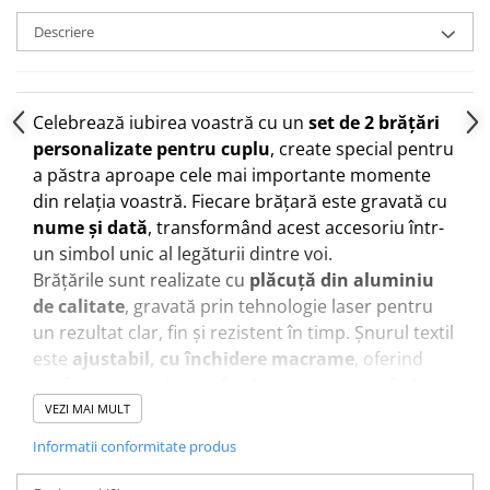
Descriere
Celebrează iubirea voastră cu un
set de 2 brățări
personalizate pentru cuplu
, create special pentru
a păstra aproape cele mai importante momente
din relația voastră. Fiecare brățară este gravată cu
nume și dată
, transformând acest accesoriu într-
un simbol unic al legăturii dintre voi.
Brățările sunt realizate cu
plăcuță din aluminiu
de calitate
, gravată prin tehnologie laser pentru
un rezultat clar, fin și rezistent în timp. Șnurul textil
este
ajustabil, cu închidere macrame
, oferind
confort și potrivire perfectă pentru orice mână,
atât pentru el cât și pentru ea.
VEZI MAI MULT
Poți personaliza complet setul alegând
numele,
Informatii conformitate produs
data și culoarea șnurului
, pentru a crea un cadou
cu adevărat special și personal.