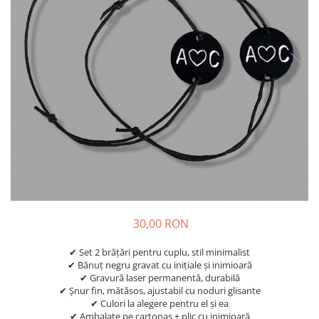
Diplome
Impachetare Cadou
Coliere
Brelocuri Personalizate
Semn de carte
Card metalic
Cadouri Copii
Cadouri pentru Craciun
Cadouri 1-8 Martie
Cadouri Paste
Halloween
Portfard Personalizat
30,00 RON
Bijuterii pentru Ea
✔ Set 2 brățări pentru cuplu, stil minimalist
✔ Bănuț negru gravat cu inițiale și inimioară
Tablou Personalizat
✔ Gravură laser permanentă, durabilă
✔ Șnur fin, mătăsos, ajustabil cu noduri glisante
✔ Culori la alegere pentru el și ea
✔ Ambalate pe cartonaș + plic cu inimioară