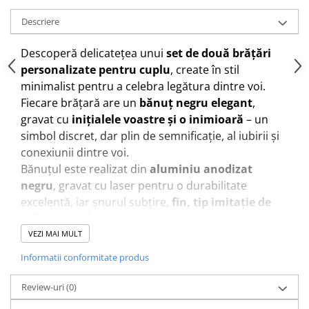
Descriere
Descoperă delicatețea unui
set de două brățări
personalizate pentru cuplu
, create în stil
minimalist pentru a celebra legătura dintre voi.
Fiecare brățară are un
bănuț negru elegant
,
gravat cu
inițialele voastre și o inimioară
– un
simbol discret, dar plin de semnificație, al iubirii și
conexiunii dintre voi.
Bănuțul este realizat din
aluminiu anodizat
negru
, gravat cu laser pentru o durabilitate
excelentă, iar șnurul subțire,
fin, tip imitație de
mătase
, conferă brățării un aspect modern și
rafinat. Sistemul de
închidere cu noduri glisante
VEZI MAI MULT
permite ajustarea ușoară pentru orice mână, fiind
Informatii conformitate produs
potrivit pentru el și ea.
Personalizarea este simplă: alege
culorile șnurului
Review-uri
(0)
pentru fiecare brățară și scrie
inițialele dorite
în