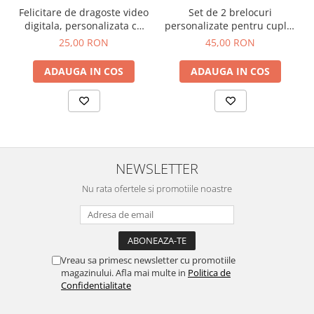
Felicitare de dragoste video
Set de 2 brelocuri
digitala, personalizata cu
personalizate pentru cuplu,
fotografii si mesaj de iubire,
I'll be there, I'll be waiting,
25,00 RON
45,00 RON
cadou cuplu
cu glob pamantesc si avion
BR19
ADAUGA IN COS
ADAUGA IN COS
NEWSLETTER
Nu rata ofertele si promotiile noastre
Vreau sa primesc newsletter cu promotiile
magazinului. Afla mai multe in
Politica de
Confidentialitate