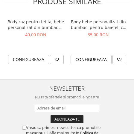
PRODUSE SIMILARE
Body roz pentru fetita, bebe
Body bebe personalizat din
personalizat din bumbac cu
bumbac, pentru baietel, cu
nume si inimioara roz
nume si pisicuta, cadou
40,00 RON
35,00 RON
inchis glitter
pentru nou nascuti
CONFIGUREAZA
CONFIGUREAZA
NEWSLETTER
Nu rata ofertele si promotiile noastre
Vreau sa primesc newsletter cu promotiile
magazinului. Afla mai multe in
Politica de