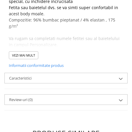
special, cu inchidere incrucisata
Fetita sau baietelul dvs. se va simti super confortabil in
acest body moale.
Compozitie: 96% bumbac pieptanat / 4% elastan , 175
g/m²
Va rugam sa completati numele fetitei sau al baietelului
in campul Personalizare.
VEZI MAI MULT
Body-ul poate fi spalat la 40° C, cu imprimeul pe dos.
Informatii conformitate produs
Caracteristici
Review-uri
(0)