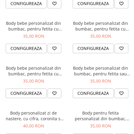
Diplome
Impachetare Cadou
CONFIGUREAZA
CONFIGUREAZA
Coliere
Brelocuri Personalizate
Body bebe personalizat din
Body bebe personalizat din
Semn de carte
bumbac, pentru fetita cu
bumbac, pentru fetita cu
nume si unicorn, cadou
nume si pisicuta, cadou
35,00 RON
35,00 RON
Card metalic
pentru nou nascuti
pentru nou nascuti
Cadouri Copii
CONFIGUREAZA
CONFIGUREAZA
Cadouri pentru Craciun
Cadouri 1-8 Martie
Body bebe personalizat din
Body bebe personalizat din
bumbac, pentru fetita cu
bumbac, pentru fetita sau
Cadouri Paste
nume si inima, cadou pentru
baietel, cu nume si elefant,
35,00 RON
35,00 RON
Halloween
nou nascut
cadou pentru nou nascuti
BPF5
Portfard Personalizat
CONFIGUREAZA
CONFIGUREAZA
Bijuterii pentru Ea
Tablou Personalizat
Body personalizat zi de
Body pentru fetita
nastere, cu cifra, coronita si
personalizat din bumbac,
numele fetitei
Bunica ma adora
40,00 RON
35,00 RON