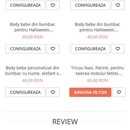
CONFIGUREAZA
CONFIGUREAZA
Body bebe din bumbac
Body bebe din bumbac
pentru Halloween,
pentru Halloween,
personalizat cu nume si Little
personalizat cu nume si
40,00 RON
40,00 RON
Monster
fantoma
CONFIGUREAZA
CONFIGUREAZA
Body bebe personalizat din
Tricou Nasi, Parinti, pentru
bumbac cu nume, elefant si
taierea motului fetitei,
Primul meu Craciun
personalizat cu coronita si
40,00 RON
65,00 RON
numele fetitei
CONFIGUREAZA
ADAUGA IN COS
REVIEW