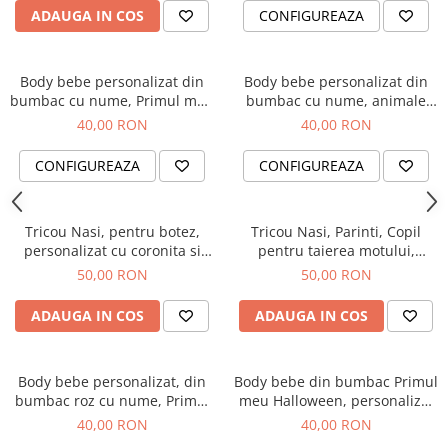
ADAUGA IN COS
CONFIGUREAZA
Body bebe personalizat din
Body bebe personalizat din
bumbac cu nume, Primul meu
bumbac cu nume, animale
Paste, cos cu oua si iepuras,
jungla, the wild one pentru
40,00 RON
40,00 RON
pentru fetita
baietel
CONFIGUREAZA
CONFIGUREAZA
Tricou Nasi, pentru botez,
Tricou Nasi, Parinti, Copil
personalizat cu coronita si
pentru taierea motului,
numele copilului.
personalizat cu coronita si
50,00 RON
50,00 RON
numele copilului
ADAUGA IN COS
ADAUGA IN COS
Body bebe personalizat, din
Body bebe din bumbac Primul
bumbac roz cu nume, Primul
meu Halloween, personalizat
meu Paste, pentru fetita
cu nume
40,00 RON
40,00 RON