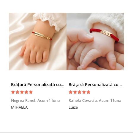
Brățară Personalizată cu Nume și Cruciuță – Inox Aur IP
Brățară Personalizată cu Nume, Inox Auriu Waterproof, pentru copii
Achi
Negrea Fanel,
Acum 1 luna
Rahela Covaciu,
Acum 1 luna
Nic
MIHAELA
Luiza
Mul
min