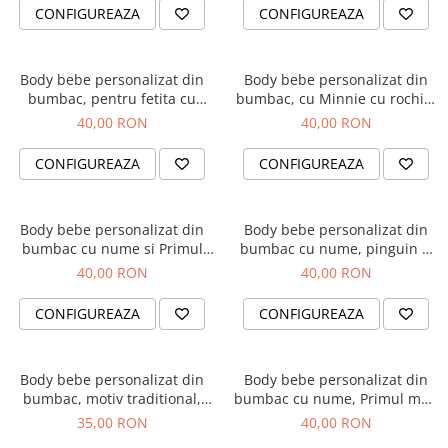
CONFIGUREAZA
CONFIGUREAZA
Body bebe personalizat din
Body bebe personalizat din
bumbac, pentru fetita cu
bumbac, cu Minnie cu rochita
elefantel si nume
si nume
40,00 RON
40,00 RON
CONFIGUREAZA
CONFIGUREAZA
Body bebe personalizat din
Body bebe personalizat din
bumbac cu nume si Primul
bumbac cu nume, pinguin si
meu Craciun
Primul meu Craciun
40,00 RON
40,00 RON
CONFIGUREAZA
CONFIGUREAZA
Body bebe personalizat din
Body bebe personalizat din
bumbac, motiv traditional,
bumbac cu nume, Primul meu
Mandra Romancuta
Paste, cu iepuras, pentru
35,00 RON
40,00 RON
baietel