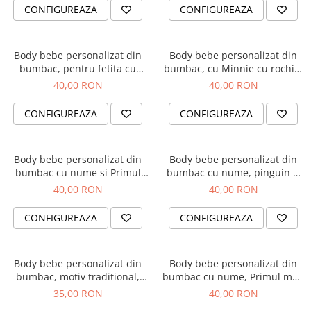
CONFIGUREAZA
CONFIGUREAZA
Body bebe personalizat din
Body bebe personalizat din
bumbac, pentru fetita cu
bumbac, cu Minnie cu rochita
elefantel si nume
si nume
40,00 RON
40,00 RON
CONFIGUREAZA
CONFIGUREAZA
Body bebe personalizat din
Body bebe personalizat din
bumbac cu nume si Primul
bumbac cu nume, pinguin si
meu Craciun
Primul meu Craciun
40,00 RON
40,00 RON
CONFIGUREAZA
CONFIGUREAZA
Body bebe personalizat din
Body bebe personalizat din
bumbac, motiv traditional,
bumbac cu nume, Primul meu
Mandra Romancuta
Paste, cu iepuras, pentru
35,00 RON
40,00 RON
baietel