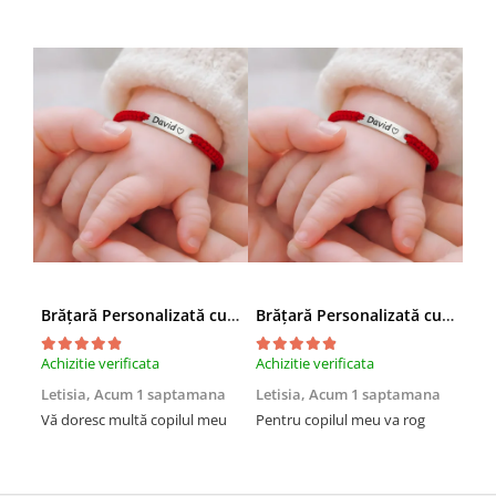
Brățară Personalizată cu Nume – Inox Argintiu Waterproof, pentru copii sau adulti
Brățară Personalizată cu Nume – Inox Argintiu Waterproof, pentru copii sau adulti
Achizitie verificata
Achizitie verificata
Neg
Letisia,
Acum 1 saptamana
Letisia,
Acum 1 saptamana
MI
Vă doresc multă copilul meu
Pentru copilul meu va rog