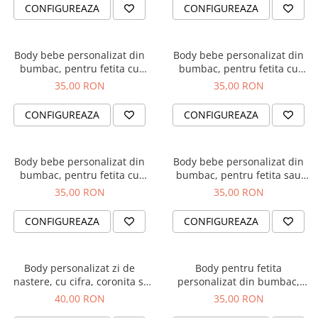
Diplome
Impachetare Cadou
CONFIGUREAZA
CONFIGUREAZA
Coliere
Brelocuri Personalizate
Body bebe personalizat din
Body bebe personalizat din
Semn de carte
bumbac, pentru fetita cu
bumbac, pentru fetita cu
nume si unicorn, cadou
nume si pisicuta, cadou
35,00 RON
35,00 RON
Card metalic
pentru nou nascuti
pentru nou nascuti
Cadouri Copii
CONFIGUREAZA
CONFIGUREAZA
Cadouri pentru Craciun
Cadouri 1-8 Martie
Body bebe personalizat din
Body bebe personalizat din
bumbac, pentru fetita cu
bumbac, pentru fetita sau
Cadouri Paste
nume si inima, cadou pentru
baietel, cu nume si elefant,
35,00 RON
35,00 RON
Halloween
nou nascut
cadou pentru nou nascuti
BPF5
Portfard Personalizat
CONFIGUREAZA
CONFIGUREAZA
Bijuterii pentru Ea
Tablou Personalizat
Body personalizat zi de
Body pentru fetita
nastere, cu cifra, coronita si
personalizat din bumbac,
numele fetitei
Bunica ma adora
40,00 RON
35,00 RON