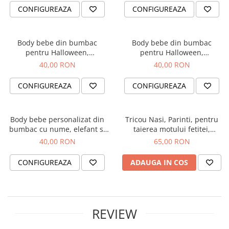
CONFIGUREAZA
CONFIGUREAZA
Body bebe din bumbac
Body bebe din bumbac
pentru Halloween,
pentru Halloween,
personalizat cu nume si Little
personalizat cu nume si
40,00 RON
40,00 RON
Monster
fantoma
CONFIGUREAZA
CONFIGUREAZA
Body bebe personalizat din
Tricou Nasi, Parinti, pentru
bumbac cu nume, elefant si
taierea motului fetitei,
Primul meu Craciun
personalizat cu coronita si
40,00 RON
65,00 RON
numele fetitei
CONFIGUREAZA
ADAUGA IN COS
REVIEW