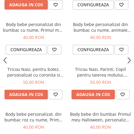
ADAUGA IN COS
CONFIGUREAZA
Body bebe personalizat din
Body bebe personalizat din
bumbac cu nume, Primul meu
bumbac cu nume, animale
Paste, cos cu oua si iepuras,
jungla, the wild one pentru
40,00 RON
40,00 RON
pentru fetita
baietel
CONFIGUREAZA
CONFIGUREAZA
Tricou Nasi, pentru botez,
Tricou Nasi, Parinti, Copil
personalizat cu coronita si
pentru taierea motului,
numele copilului.
personalizat cu coronita si
50,00 RON
50,00 RON
numele copilului
ADAUGA IN COS
ADAUGA IN COS
Body bebe personalizat, din
Body bebe din bumbac Primul
bumbac roz cu nume, Primul
meu Halloween, personalizat
meu Paste, pentru fetita
cu nume
40,00 RON
40,00 RON