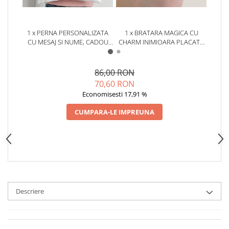
1 x PERNA PERSONALIZATA
1 x BRATARA MAGICA CU
1 x
CU MESAJ SI NUME, CADOU
CHARM INIMIOARA PLACATA
PENTRU FIICA
CU AUR DE 18K, BRATARA
FO
NOROCOASA, CU SNUR
AJUSTABIL
86,00 RON
70,60 RON
Economisesti 17,91 %
CUMPARA-LE IMPREUNA
Descriere