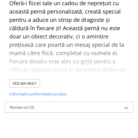
Oferă-i fiicei tale un cadou de neprețuit cu
această pernă personalizată, creată special
pentru a aduce un strop de dragoste și
căldură în fiecare zi! Această pernă nu este
doar un obiect decorativ, ci o amintire
prețioasă care poartă un mesaj special de la
mamă către fiică, completat cu numele ei.
Fiecare detaliu este ales cu grijă pentru a
reflecta legătura unică și deosebită dintre voi
două.
VEZI MAI MULT
Mesajul personalizat adaugă o notă de
Informatii conformitate produs
intimitate și afecțiune, transformând perna
Review-uri
(0)
într-un cadou cu adevărat special. Fie că este
pentru ziua de naștere, sărbători sau doar
pentru a-i reaminti cât de mult o iubești,
această pernă personalizată va fi mereu un