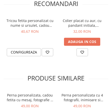
RECOMANDARI
simbol al legăturii voastre puternice.
Surprinde-ți fiica cu un cadou emoționant și
Tricou fetita personalizat cu
Colier placat cu aur, cu
plin de semnificație, care îi va încălzi inima de
nume si ursulet, cadou
pandant initiala,
pentru fetita
personalizat
40,67 RON
32,00 RON
fiecare dată când îl va vedea. ❤️
ADAUGA IN COS
Dimensiune perna: 40 X 40 cm. Umplutura
este inclusa.
CONFIGUREAZA
Material perna: 100% poliester.
PRODUSE SIMILARE
Perna personalizata, cadou
Perna personalizata cu 4
fetita cu mesaj, fotografie si
fotografii, inimioare si
flori de primavara
numele cuplului
49,00 RON
49,00 RON