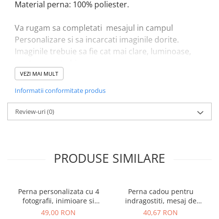
Material perna: 100% poliester.
Va rugam sa completati mesajul in campul
Personalizare si sa incarcati imaginile dorite.
Imaginile trebuie sa fie cat mai clare, luminoase,
pentru a arata bine pe perna.
VEZI MAI MULT
Informatii conformitate produs
Review-uri
(0)
PRODUSE SIMILARE
Perna personalizata cu 4
Perna cadou pentru
fotografii, inimioare si
indragostiti, mesaj de
numele cuplului
dragoste si inimioara
49,00 RON
40,67 RON