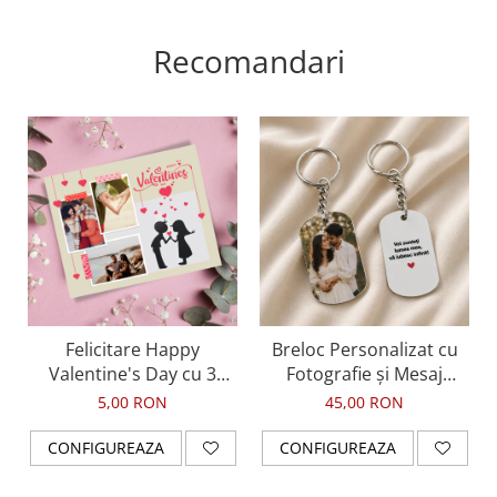
Recomandari
Felicitare Happy
Breloc Personalizat cu
Valentine's Day cu 3
Fotografie și Mesaj
fotografii, pentru ziua
Imprimat – Cadou
5,00 RON
45,00 RON
indragostitilor
Emoționant pentru Iubit
sau Persoană Dragă
CONFIGUREAZA
CONFIGUREAZA