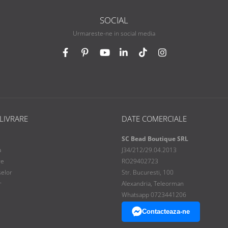
SOCIAL
Urmareste-ne in social media
 LIVRARE
DATE COMERCIALE
SC Bead Boutique SRL
a
J34/212/29.04.2013
re
RO29402723
selor
Str. Bucuresti, 100
r
Alexandria, Teleorman
Whatsapp 0723441206
Contacteaza-ne