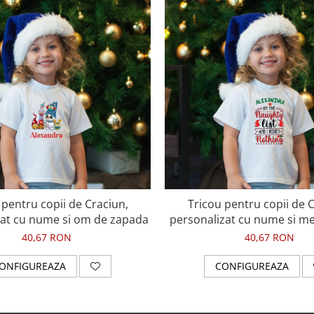
 pentru copii de Craciun,
Tricou pentru copii de C
zat cu nume si om de zapada
personalizat cu nume si me
naughty list
40,67 RON
40,67 RON
ONFIGUREAZA
CONFIGUREAZA