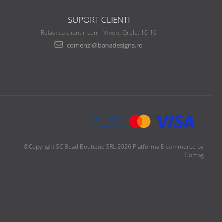
SUPORT CLIENTI
Relatii cu clientii: Luni - Vineri, Orele: 10-16
comenzi@banadesigns.ro
©Copyright SC Bead Boutique SRL 2026
Platforma E-commerce by
Gomag