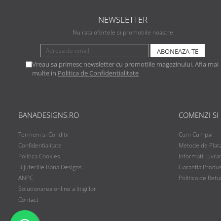
NEWSLETTER
Nu rata ofertele si promotiile noastre
Vreau sa primesc newsletter cu promotiile magazinului. Afla mai
multe in
Politica de Confidentialitate
BANADESIGNS.RO
COMENZI SI
Termeni si Conditii
Cum Cumpar
Confidentialitate
Metode de Plat
Politica Cookies
Informatii Livra
Bijuteriile Bana Designs
Garantia Produ
ANPC
Politica de Retu
Solutionarea online a litigiilor
Contact