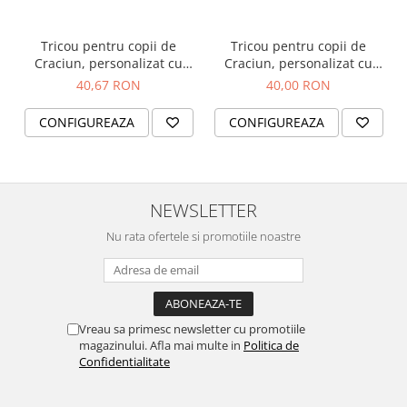
comandat, ușor de personalizat, este un cadou sau
o adăugare perfectă pentru a celebra spiritul
Tricou pentru copii de
Tricou pentru copii de
sărbătorilor într-un mod unic și original.
Craciun, personalizat cu
Craciun, personalizat cu
nume si pinguin
nume si spiridus
40,67 RON
40,00 RON
Magnetul masoara 8,5 X 8,5 cm
CONFIGUREAZA
CONFIGUREAZA
Va rugam introduceti mesajul dorit in campul
Personalizare si sa incarcati fotografiile.
Pentru ca magnetul sa fie frumos, va rog sa
NEWSLETTER
incarcati fotografii clare, luminoase.
Nu rata ofertele si promotiile noastre
Vreau sa primesc newsletter cu promotiile
magazinului. Afla mai multe in
Politica de
Confidentialitate