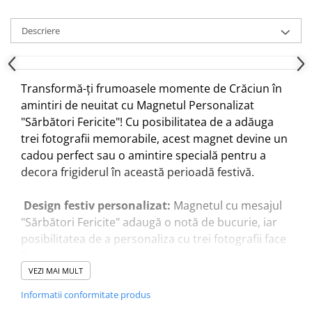
Descriere
Transformă-ți frumoasele momente de Crăciun în
amintiri de neuitat cu Magnetul Personalizat
"Sărbători Fericite"! Cu posibilitatea de a adăuga
trei fotografii memorabile, acest magnet devine un
cadou perfect sau o amintire specială pentru a
decora frigiderul în această perioadă festivă.
Design festiv personalizat:
Magnetul cu mesajul
"Sărbători Fericite" adaugă o notă de bucurie, iar
posibilitatea de a personaliza cu trei fotografii face
fiecare exemplar unic.
VEZI MAI MULT
Fotografii memorabile:
Încarcă magnetul cu cele
Informatii conformitate produs
mai speciale momente de Crăciun, de la poze de