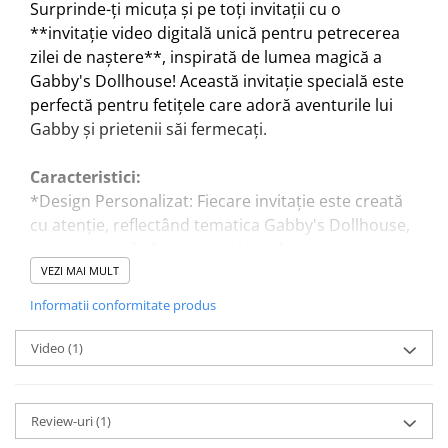
Surprinde-ți micuța și pe toți invitații cu o
**invitație video digitală unică pentru petrecerea
zilei de naștere**, inspirată de lumea magică a
Gabby's Dollhouse! Această invitație specială este
perfectă pentru fetițele care adoră aventurile lui
Gabby și prietenii săi fermecați.
Caracteristici:
*Design Personalizat: Fiecare invitație este creată
cu atenție, reflectând tematica Gabby's Dollhouse,
cu personaje îndrăgite și culori vibrante.
*Video Animat: Oferă o experiență vizuală
VEZI MAI MULT
captivantă prin animații de înaltă calitate, aducând
Informatii conformitate produs
la viață universul Gabby's Dollhouse.
*Ușor de Distribuit: Invită-ți prietenii și familia
Video
(1)
rapid și simplu prin email sau rețelele sociale,
economisind timp și resurse.
Review-uri
(1)
Vizualizează un exemplu de invitație în tabul