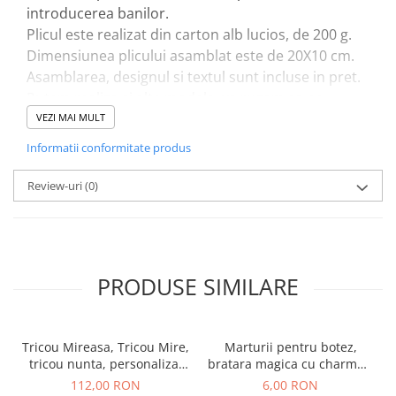
introducerea banilor.
Plicul este realizat din carton alb lucios, de 200 g.
Dimensiunea plicului asamblat este de 20X10 cm.
Asamblarea, designul si textul sunt incluse in pret.
Putem realiza si alte modele, va rugam sa ne
contactati pentru designul dorit.
VEZI MAI MULT
Personalizarea plicului:
Informatii conformitate produs
Introdu numele mirilor in casuta text
Comanda minima este de 20 plicuri.
Review-uri
(0)
PRODUSE SIMILARE
Tricou Mireasa, Tricou Mire,
Marturii pentru botez,
tricou nunta, personalizat
bratara magica cu charmuri
cu design negru sclipicios
diverse si cartonas
112,00 RON
6,00 RON