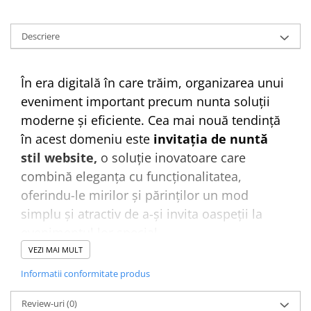
Descriere
În era digitală în care trăim, organizarea unui
eveniment important precum nunta soluții
moderne și eficiente. Cea mai nouă tendință
în acest domeniu este
invitația de nuntă
stil website,
o soluție inovatoare care
combină eleganța cu funcționalitatea,
oferindu-le mirilor și părinților un mod
simplu și atractiv de a-și invita oaspeții la
evenimentul lor special.
De ce să alegi o invitație de nuntă stil
VEZI MAI MULT
website?
Informatii conformitate produs
Toate informațiile într-un singur loc:
Invitația de nuntă stil website nu este doar o
Review-uri
(0)