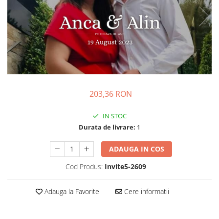
Diplome
Impachetare Cadou
Coliere
Brelocuri Personalizate
Semn de carte
Card metalic
Cadouri Copii
Cadouri pentru Craciun
203,36 RON
Cadouri 1-8 Martie
IN STOC
Cadouri Paste
Durata de livrare:
1
Halloween
ADAUGA IN COS
Portfard Personalizat
Cod Produs:
Invite5-2609
Bijuterii pentru Ea
Tablou Personalizat
Adauga la Favorite
Cere informatii