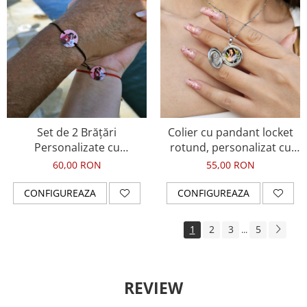
Set de 2 Brățări
Colier cu pandant locket
Personalizate cu
rotund, personalizat cu
Fotografie Imprimată pe
fotografie
60,00 RON
55,00 RON
Bănuț – Cadou Emoționant
pentru Cupluri
CONFIGUREAZA
CONFIGUREAZA
1
2
3
5
...
REVIEW