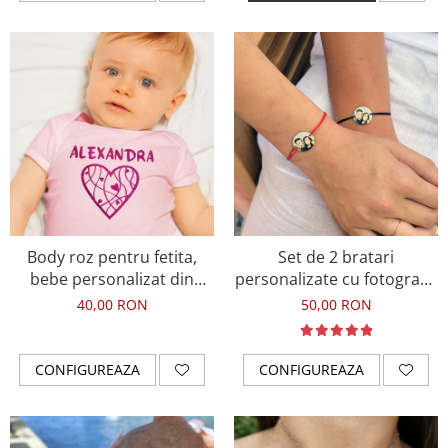
Body roz pentru fetita,
Set de 2 bratari
bebe personalizat din
personalizate cu fotografie
bumbac cu nume si
imprimata, cadou pentru
40,00 RON
50,00 RON
inimioara roz inchis glitter
cuplu
CONFIGUREAZA
CONFIGUREAZA