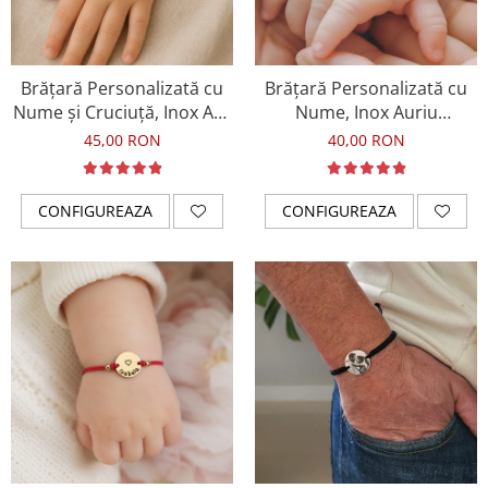
Tablou Personalizat
Brățară Personalizată cu
Brățară Personalizată cu
Nume și Cruciuță, Inox Aur
Nume, Inox Auriu
IP, Macrame
Waterproof, pentru copii
45,00 RON
40,00 RON
CONFIGUREAZA
CONFIGUREAZA