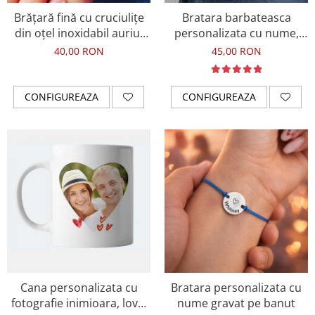
Brățară fină cu cruciulițe
Bratara barbateasca
din oțel inoxidabil auriu,
personalizata cu nume,
waterproof
margele din cristal negre si
40,00 RON
45,00 RON
snur ajustabil
CONFIGUREAZA
CONFIGUREAZA
Cana personalizata cu
Bratara personalizata cu
fotografie inimioara, love,
nume gravat pe banut