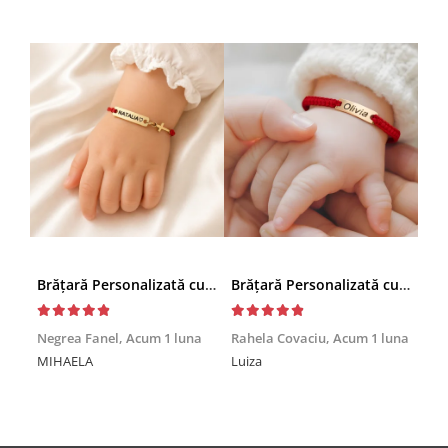
Brățară Personalizată cu Nume și Cruciuță – Inox Aur IP
Brățară Personalizată cu Nume, Inox Auriu Waterproof, pentru copii
Achi
Negrea Fanel,
Acum 1 luna
Rahela Covaciu,
Acum 1 luna
Nic
MIHAELA
Luiza
Mul
min