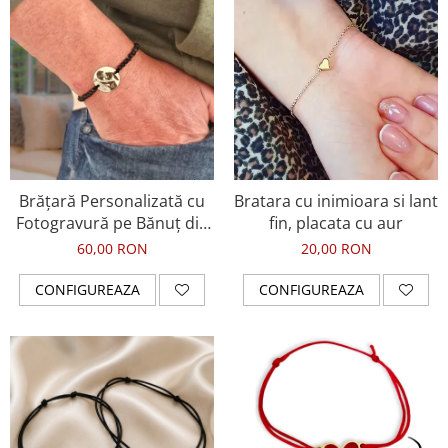
Brățară Personalizată cu
Bratara cu inimioara si lant
Fotogravură pe Bănuț din
fin, placata cu aur
Inox Argintiu 304 – Cristale
60,00 RON
20,00 RON
Negre, Șnur Reglabil
CONFIGUREAZA
CONFIGUREAZA