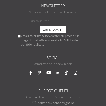
NEWSLETTER
Nu rata ofertele si promotiile noastre
Vreau sa primesc newsletter cu promotiile
magazinului. Afla mai multe in
Politica de
Confidentialitate
SOCIAL
Urmareste-ne in social media
SUPORT CLIENTI
Relatii cu clientii: Luni - Vineri, Orele: 10-16
comenzi@banadesigns.ro