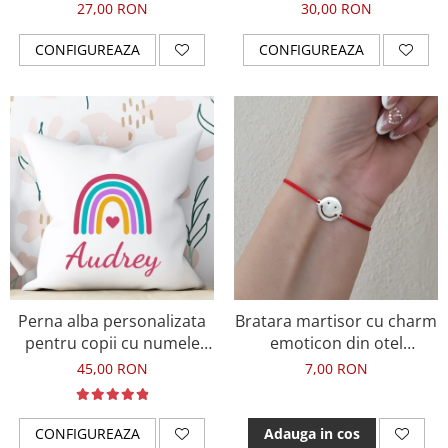
pentru cuplu
27,00 RON
30,00 RON
CONFIGUREAZA
CONFIGUREAZA
Perna alba personalizata
Bratara martisor cu charm
pentru copii cu numele
emoticon din otel
fetitei si curcubeu
inoxidabil, cu snur
45,00 RON
7,00 RON
ajustabil
CONFIGUREAZA
Adauga in cos