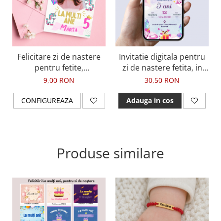
Felicitare zi de nastere
Invitatie digitala pentru
pentru fetite,
zi de nastere fetita, in
personalizata cu mesaj
nuante de mov, cu
9,00 RON
30,50 RON
La multi ani si fotografie,
tematica unicorn
in tematica unicorni
CONFIGUREAZA
Adauga in cos
Produse similare