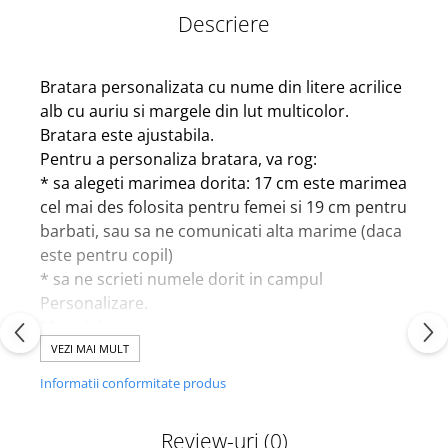
Descriere
Bratara personalizata cu nume din litere acrilice
alb cu auriu si margele din lut multicolor.
Bratara este ajustabila.
Pentru a personaliza bratara, va rog:
* sa alegeti marimea dorita: 17 cm este marimea
cel mai des folosita pentru femei si 19 cm pentru
barbati, sau sa ne comunicati alta marime (daca
este pentru copil)
* sa ne scrieti numele dorit in campul
Personalizare.
Materiale:
*margelute multicolore (nuante inchise) din lut
VEZI MAI MULT
polimeric in forma de disc
Informatii conformitate produs
*litere alfabetice acrilice
*snur imitatie matase
Review-uri
(0)
*margelute placate cu aur