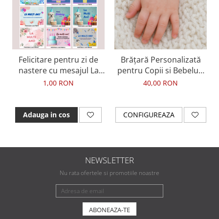
Felicitare pentru zi de
Brățară Personalizată
nastere cu mesajul La
pentru Copii si Bebelusi
multi ani, felicitare
din Inox Waterproof, cu
1,00 RON
40,00 RON
aniversara
cristale rosii
Adauga in cos
CONFIGUREAZA
NEWSLETTER
Nu rata ofertele si promotiile noastre