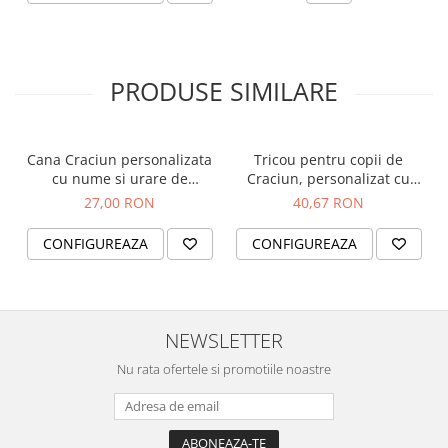
celebra dragostea și uniunea în această perioadă
magică a anului.
Ornamentul masoara 8 cm diametru.
PRODUSE SIMILARE
Cana Craciun personalizata
Tricou pentru copii de
cu nume si urare de
Craciun, personalizat cu
sarbatori, Craciun Fericit,
nume si om de zapada
27,00 RON
40,67 RON
cu ren
CONFIGUREAZA
CONFIGUREAZA
NEWSLETTER
Nu rata ofertele si promotiile noastre