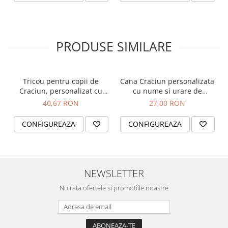
PRODUSE SIMILARE
Tricou pentru copii de
Cana Craciun personalizata
Craciun, personalizat cu
cu nume si urare de
nume si om de zapada
sarbatori, Craciun Fericit,
40,67 RON
27,00 RON
cu ren
CONFIGUREAZA
CONFIGUREAZA
NEWSLETTER
Nu rata ofertele si promotiile noastre