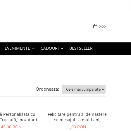
0,00
EVENIMENTE
CADOURI
BESTSELLER
Ordoneaza:
ă Personalizată cu
Felicitare pentru zi de nastere
ruciuță, Inox Aur IP,
cu mesajul La multi ani,
Macrame
felicitare aniversara
45,00 RON
1,00 RON