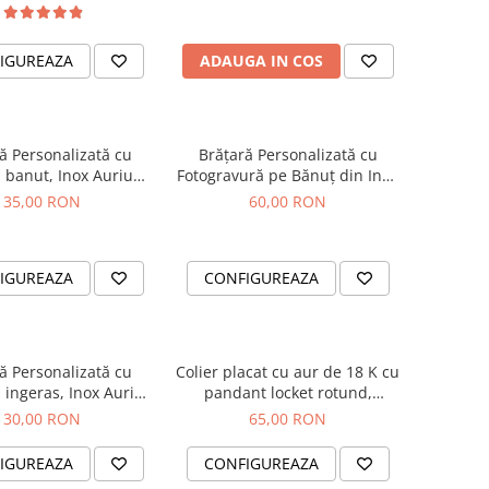
IGUREAZA
ADAUGA IN COS
ă Personalizată cu
Brățară Personalizată cu
banut, Inox Auriu
Fotogravură pe Bănuț din Inox
of, pentru bebelusi
Argintiu 304
35,00 RON
60,00 RON
IGUREAZA
CONFIGUREAZA
ă Personalizată cu
Colier placat cu aur de 18 K cu
 ingeras, Inox Auriu
pandant locket rotund,
of, pentru bebelusi
personalizat cu fotografie
30,00 RON
65,00 RON
IGUREAZA
CONFIGUREAZA