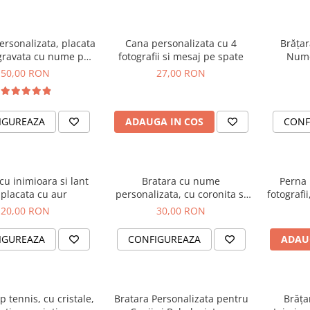
ersonalizata, placata
Cana personalizata cu 4
Brățar
 gravata cu nume pe
fotografii si mesaj pe spate
Nume
 inchidere reglabila
50,00 RON
27,00 RON
GPslide2
IGUREAZA
ADAUGA IN COS
CONF
cu inimioara si lant
Bratara cu nume
Perna 
, placata cu aur
personalizata, cu coronita si
fotografi
snur ajustabil
20,00 RON
30,00 RON
IGUREAZA
CONFIGUREAZA
ADAU
p tennis, cu cristale,
Bratara Personalizata pentru
Brăța