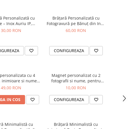
ă Personalizată cu
Brățară Personalizată cu
 – Inox Auriu IP,
Fotogravură pe Bănuț din Inox
Waterproof
Argintiu 304 – Cristale Negre,
30,00 RON
60,00 RON
Șnur Reglabil
IGUREAZA
CONFIGUREAZA
personalizata cu 4
Magnet personalizat cu 2
i, inimioare si numele
fotografii si nume, pentru
cuplului
cuplu
49,00 RON
10,00 RON
GA IN COS
CONFIGUREAZA
ră Minimalistă cu
Brățară Minimalistă cu