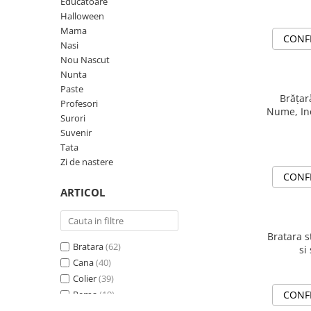
Diplome
Impachetare Cadou
Educatoare
Halloween
Coliere
Mama
CONF
Brelocuri Personalizate
Nasi
Nou Nascut
Semn de carte
Nunta
Card metalic
Paste
Brățar
Profesori
Cadouri Copii
Nume, In
Surori
Cadouri pentru Craciun
Suvenir
Tata
Cadouri 1-8 Martie
Zi de nastere
Cadouri Paste
CONF
ARTICOL
Halloween
Portfard Personalizat
Bratara s
Bijuterii pentru Ea
Bratara
(62)
si
Tablou Personalizat
Cana
(40)
Colier
(39)
Perna
(19)
CONF
Felicitare
(15)