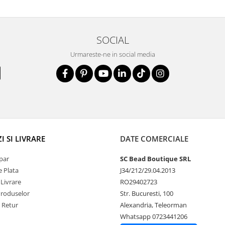
SOCIAL
Urmareste-ne in social media
 SI LIVRARE
DATE COMERCIALE
par
SC Bead Boutique SRL
 Plata
J34/212/29.04.2013
 Livrare
RO29402723
Produselor
Str. Bucuresti, 100
e Retur
Alexandria, Teleorman
Whatsapp 0723441206