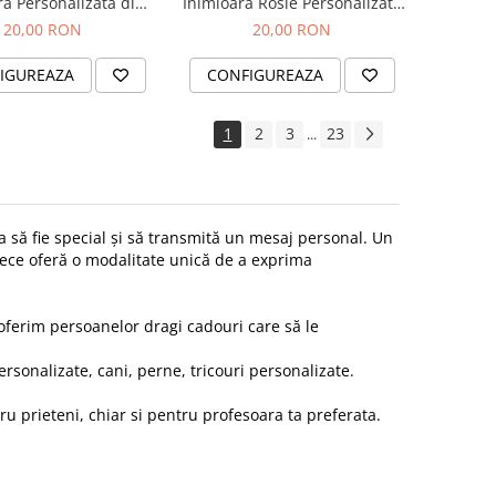
ră Personalizată din
Inimioară Rosie Personalizată
uriu IP, Waterproof
din Inox Auriu IP, Waterproof
20,00 RON
20,00 RON
IGUREAZA
CONFIGUREAZA
1
2
3
23
...
 să fie special și să transmită un mesaj personal. Un
rece oferă o modalitate unică de a exprima
oferim persoanelor dragi cadouri care să le
ersonalizate, cani, perne, tricouri personalizate.
ru prieteni, chiar si pentru profesoara ta preferata.