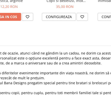
stica, argintie
Copii si Bebelusi, Inox
Inimioa
Waterproof, Nume & Cristale
Inox A
12,20 RON
35,00 RON
A IN COS
CONFIGUREAZA
CONF
t de ocazie, atunci când ne gândim la un cadou, ne dorim ca acesta
rsonalizat este o opțiune excelentă pentru a face exact asta, deoa
te, de a marca o aniversare sau de a crea amintiri deosebite.
 diferitelor evenimente importante din viața noastră, ne dorim să 
ezecât de mult le prețuim.
rul Bana Designs pregatim special pentru tine bratari si brelocuri p
entru copii, pentru cuplu, pentru toti membrii familiei tale si pent