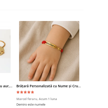
Bratara personalizata, placata cu aur, gravata cu nume pe banut, cu inchidere reglabila GPslide2
Brățară Personalizată cu Nume și Cruciuță, Inox Aur IP, Macrame
Marcel feraru,
Acum 1 luna
Demiro,
Acum 
Demiro este numele
Numele este de