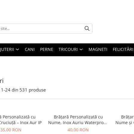
IJUTERII
CANI
PERNE
TRICOURI
MAGNETI
FELICITĂRI
ri
1-
24
din
531
produse
ă Personalizată cu
Brățară Personalizată cu
Brățar
ruciuță – Inox Aur IP
Nume, Inox Auriu Waterproof,
Nume și C
bilute pentru bebelusi
35,00 RON
40,00 RON