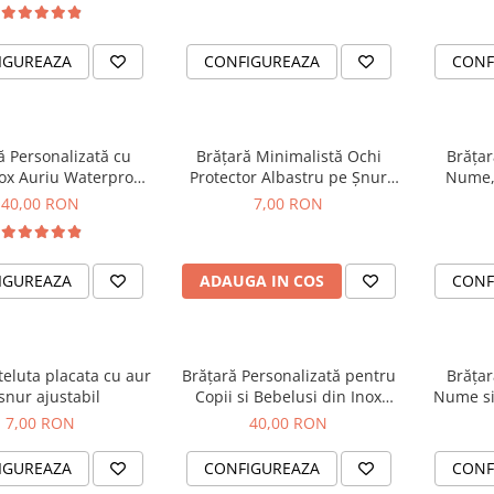
IGUREAZA
CONFIGUREAZA
CONF
ă Personalizată cu
Brățară Minimalistă Ochi
Brățar
ox Auriu Waterproof,
Protector Albastru pe Șnur
Nume, 
pentru copii
Mustar – Brățară Talisman
Waterpro
40,00 RON
7,00 RON
Noroc și Protecție, Ajustabilă
cu Noduri Kabbalah
IGUREAZA
ADAUGA IN COS
CONF
teluta placata cu aur
Brățară Personalizată pentru
Brățar
 snur ajustabil
Copii si Bebelusi din Inox
Nume si
Waterproof, cu cristale rosii
Waterpro
7,00 RON
40,00 RON
IGUREAZA
CONFIGUREAZA
CONF