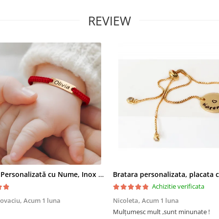
REVIEW
Brățară Personalizată cu Nume, Inox Auriu Waterproof, pentru copii
Achizitie verificata
Covaciu,
Acum 1 luna
Nicoleta,
Acum 1 luna
Mulțumesc mult ,sunt minunate !