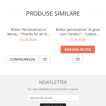
PRODUSE SIMILARE
Breloc Personalizat cu
Breloc personalizat "Ai grija
Mesaj – “Thanks for all the
cum Conduci" - Cadoul
orgasms” – Cadou Amuzant
perfect pentru persoana
32,00 RON
25,00 RON
și Sexy pentru Iubit
iubită
ADAUGA IN COS
CONFIGUREAZA
NEWSLETTER
Nu rata ofertele si promotiile noastre