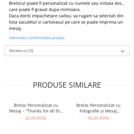
Brelocul poate fi personalizat cu numele sau initiala dvs.,
care poate fi gravat dupa inimioara.
Daca doriti impachetare cadou, va rugam sa selectati din
lista saculetul si cartonasul pe care se poate imprima un
mesaj.
Informatii conformitate produs
Review-uri
(0)
PRODUSE SIMILARE
Breloc Personalizat cu
Breloc Personalizat cu
Mesaj – “Thanks for all the
Fotografie și Mesaj
orgasms” – Cadou Amuzant
Imprimat – Cadou
32,00 RON
45,00 RON
și Sexy pentru Iubit
Emoționant pentru Iubit
sau Persoană Dragă