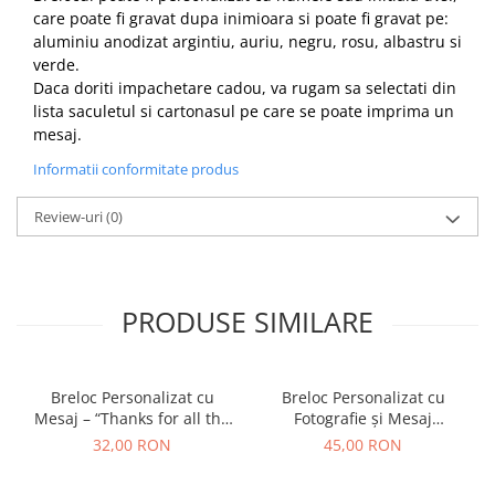
care poate fi gravat dupa inimioara si poate fi gravat pe:
aluminiu anodizat argintiu, auriu, negru, rosu, albastru si
verde.
Daca doriti impachetare cadou, va rugam sa selectati din
lista saculetul si cartonasul pe care se poate imprima un
mesaj.
Informatii conformitate produs
Review-uri
(0)
PRODUSE SIMILARE
Breloc Personalizat cu
Breloc Personalizat cu
Mesaj – “Thanks for all the
Fotografie și Mesaj
orgasms” – Cadou Amuzant
Imprimat – Cadou
32,00 RON
45,00 RON
și Sexy pentru Iubit
Emoționant pentru Iubit
sau Persoană Dragă