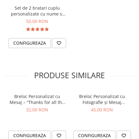
tău de drumuri cu un cadou cu adevărat original!
Set de 2 bratari cuplu
personalizate cu nume si
data, gravate pe dreptunghi
50,00 RON
din aluminiu negru
CONFIGUREAZA
PRODUSE SIMILARE
Breloc Personalizat cu
Breloc Personalizat cu
Mesaj – “Thanks for all the
Fotografie și Mesaj
orgasms” – Cadou Amuzant
Imprimat – Cadou
32,00 RON
45,00 RON
și Sexy pentru Iubit
Emoționant pentru Iubit
sau Persoană Dragă
CONFIGUREAZA
CONFIGUREAZA