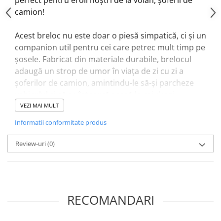
perfect pentru eroii noștri de la volan, șoferii de
camion!
Acest breloc nu este doar o piesă simpatică, ci și un
companion util pentru cei care petrec mult timp pe
șosele. Fabricat din materiale durabile, brelocul
adaugă un strop de umor în viața de zi cu zi a
șoferilor de camion, amintindu-le să-și parcheze
vehiculul și să se întoarcă acasă la cei dragi.
VEZI MAI MULT
Personalizează-l cu un mesaj special sau numele
Informatii conformitate produs
destinatarului pentru a face acest breloc cu
adevărat unic și memorabil. Este o modalitate
Review-uri
(0)
minunată de a arăta aprecierea față de acei
oameni dedicați care fac posibilă livrarea bunurilor
în întreaga țară.
RECOMANDARI
Comandă acum și adu un zâmbet pe fața șoferului
de camion din viața ta sau surprinde-l pe colegul