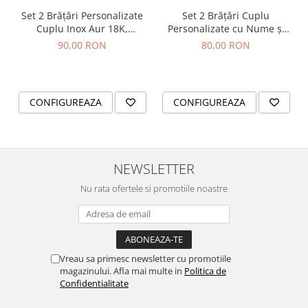
Set 2 Brățări Personalizate
Set 2 Brățări Cuplu
Cuplu Inox Aur 18K,
Personalizate cu Nume și
Waterproof, Snur Macrame
Dată – Inox Waterproof -
90,00 RON
80,00 RON
cristale
CONFIGUREAZA
CONFIGUREAZA
NEWSLETTER
Nu rata ofertele si promotiile noastre
Vreau sa primesc newsletter cu promotiile
magazinului. Afla mai multe in
Politica de
Confidentialitate