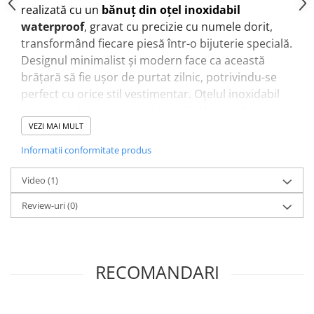
realizată cu un
bănuț din oțel inoxidabil
waterproof
, gravat cu precizie cu numele dorit,
transformând fiecare piesă într-o bijuterie specială.
Designul minimalist și modern face ca această
brățară să fie ușor de purtat zilnic, potrivindu-se
perfect cu orice stil vestimentar. Oțelul inoxidabil
waterproof este rezistent la apă și la uzură,
păstrându-și aspectul frumos în timp.
VEZI MAI MULT
Brățara este realizată cu
șnur din poliester cu
Informatii conformitate produs
aspect de mătase
, delicat și confortabil pe piele.
Sistemul de închidere cu
noduri glisante
permite
Video
(1)
ajustarea ușoară, astfel încât brățara să se
Review-uri
(0)
potrivească perfect pe orice încheietură.
✨ O bijuterie personalizată care spune o poveste și
poate deveni un cadou deosebit pentru cineva
drag.
RECOMANDARI
Perfectă pentru
cadouri aniversare, zi de naștere,
Valentine’s Day, mame, prietene sau persoane
speciale
din viața ta.