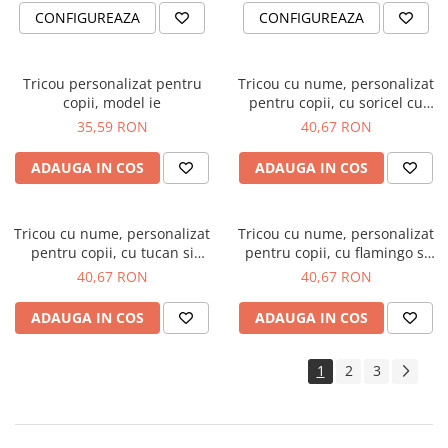
CONFIGUREAZA
CONFIGUREAZA
Tricou personalizat pentru
Tricou cu nume, personalizat
copii, model ie
pentru copii, cu soricel cu
design marin, tricou din
35,59 RON
40,67 RON
bumbac alb
ADAUGA IN COS
ADAUGA IN COS
Tricou cu nume, personalizat
Tricou cu nume, personalizat
pentru copii, cu tucan si
pentru copii, cu flamingo si
inimioara, tricou din bumbac
flori, tricou din bumbac alb
40,67 RON
40,67 RON
alb
ADAUGA IN COS
ADAUGA IN COS
1
2
3