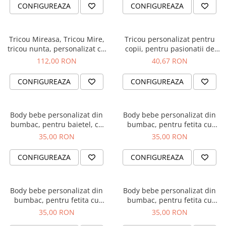
Diplome
Impachetare Cadou
CONFIGUREAZA
CONFIGUREAZA
Coliere
Brelocuri Personalizate
Tricou Mireasa, Tricou Mire,
Tricou personalizat pentru
Semn de carte
tricou nunta, personalizat cu
copii, pentru pasionatii de
design negru sclipicios
baschet, cu nume si minge de
112,00 RON
40,67 RON
Card metalic
baschet
Cadouri Copii
CONFIGUREAZA
CONFIGUREAZA
Cadouri pentru Craciun
Cadouri 1-8 Martie
Body bebe personalizat din
Body bebe personalizat din
bumbac, pentru baietel, cu
bumbac, pentru fetita cu
Cadouri Paste
nume si pisicuta, cadou
nume si unicorn, cadou
35,00 RON
35,00 RON
Halloween
pentru nou nascuti
pentru nou nascuti
Portfard Personalizat
CONFIGUREAZA
CONFIGUREAZA
Bijuterii pentru Ea
Tablou Personalizat
Body bebe personalizat din
Body bebe personalizat din
bumbac, pentru fetita cu
bumbac, pentru fetita cu
nume si pisicuta, cadou
nume si inima, cadou pentru
35,00 RON
35,00 RON
pentru nou nascuti
nou nascut