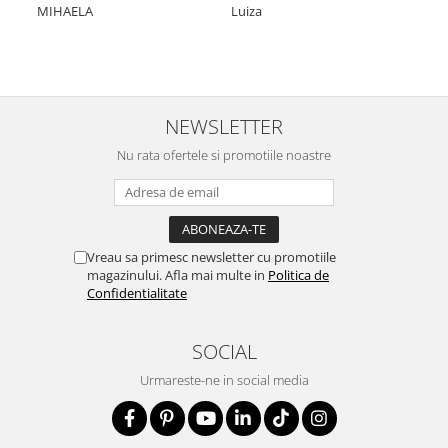
Nic
MIHAELA
Luiza
Mul
min
NEWSLETTER
Nu rata ofertele si promotiile noastre
Vreau sa primesc newsletter cu promotiile
magazinului. Afla mai multe in
Politica de
Confidentialitate
SOCIAL
Urmareste-ne in social media