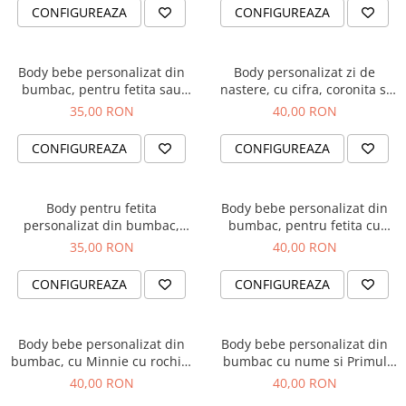
CONFIGUREAZA
CONFIGUREAZA
Body bebe personalizat din
Body personalizat zi de
bumbac, pentru fetita sau
nastere, cu cifra, coronita si
baietel, cu nume si elefant,
numele fetitei
35,00 RON
40,00 RON
cadou pentru nou nascuti
BPF5
CONFIGUREAZA
CONFIGUREAZA
Body pentru fetita
Body bebe personalizat din
personalizat din bumbac,
bumbac, pentru fetita cu
Bunica ma adora
elefantel si nume
35,00 RON
40,00 RON
CONFIGUREAZA
CONFIGUREAZA
Body bebe personalizat din
Body bebe personalizat din
bumbac, cu Minnie cu rochita
bumbac cu nume si Primul
si nume
meu Craciun
40,00 RON
40,00 RON