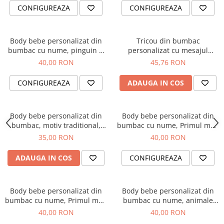
CONFIGUREAZA
CONFIGUREAZA
Body bebe personalizat din
Tricou din bumbac
bumbac cu nume, pinguin si
personalizat cu mesajul
Primul meu Craciun
Mandra ca sunt Romanca
40,00 RON
45,76 RON
CONFIGUREAZA
ADAUGA IN COS
Body bebe personalizat din
Body bebe personalizat din
bumbac, motiv traditional,
bumbac cu nume, Primul meu
Mandra Romancuta
Paste, cu iepuras, pentru
35,00 RON
40,00 RON
baietel
ADAUGA IN COS
CONFIGUREAZA
Body bebe personalizat din
Body bebe personalizat din
bumbac cu nume, Primul meu
bumbac cu nume, animale
Paste, cos cu oua si iepuras,
jungla, the wild one pentru
40,00 RON
40,00 RON
pentru fetita
baietel