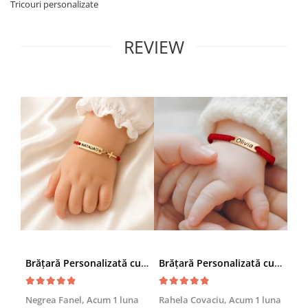
Tricouri personalizate
REVIEW
Brățară Personalizată cu Nume și Cruciuță – Inox Aur IP
Brățară Personalizată cu Nume, Inox Auriu Waterproof, pentru copii
Achi
Negrea Fanel,
Acum 1 luna
Rahela Covaciu,
Acum 1 luna