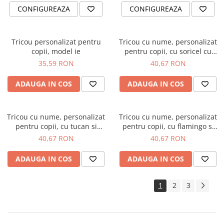
CONFIGUREAZA
CONFIGUREAZA
Tricou personalizat pentru
Tricou cu nume, personalizat
copii, model ie
pentru copii, cu soricel cu
design marin, tricou din
35,59 RON
40,67 RON
bumbac alb
ADAUGA IN COS
ADAUGA IN COS
Tricou cu nume, personalizat
Tricou cu nume, personalizat
pentru copii, cu tucan si
pentru copii, cu flamingo si
inimioara, tricou din bumbac
flori, tricou din bumbac alb
40,67 RON
40,67 RON
alb
ADAUGA IN COS
ADAUGA IN COS
1
2
3