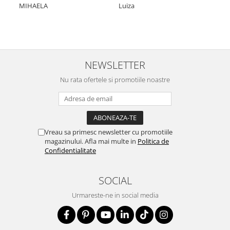
Nic
MIHAELA
Luiza
Mul
min
NEWSLETTER
Nu rata ofertele si promotiile noastre
Vreau sa primesc newsletter cu promotiile
magazinului. Afla mai multe in
Politica de
Confidentialitate
SOCIAL
Urmareste-ne in social media