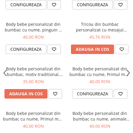
CONFIGUREAZA
CONFIGUREAZA
Body bebe personalizat din
Tricou din bumbac
bumbac cu nume, pinguin si
personalizat cu mesajul
Primul meu Craciun
Mandra ca sunt Romanca
40,00 RON
45,76 RON
CONFIGUREAZA
ADAUGA IN COS
Body bebe personalizat din
Body bebe personalizat din
bumbac, motiv traditional,
bumbac cu nume, Primul meu
Mandra Romancuta
Paste, cu iepuras, pentru
35,00 RON
40,00 RON
baietel
ADAUGA IN COS
CONFIGUREAZA
Body bebe personalizat din
Body bebe personalizat din
bumbac cu nume, Primul meu
bumbac cu nume, animale
Paste, cos cu oua si iepuras,
jungla, the wild one pentru
40,00 RON
40,00 RON
pentru fetita
baietel