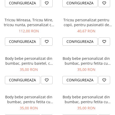
Diplome
Impachetare Cadou
CONFIGUREAZA
CONFIGUREAZA
Coliere
Brelocuri Personalizate
Tricou Mireasa, Tricou Mire,
Tricou personalizat pentru
Semn de carte
tricou nunta, personalizat cu
copii, pentru pasionatii de
design negru sclipicios
baschet, cu nume si minge de
112,00 RON
40,67 RON
Card metalic
baschet
Cadouri Copii
CONFIGUREAZA
CONFIGUREAZA
Cadouri pentru Craciun
Cadouri 1-8 Martie
Body bebe personalizat din
Body bebe personalizat din
bumbac, pentru baietel, cu
bumbac, pentru fetita cu
Cadouri Paste
nume si pisicuta, cadou
nume si unicorn, cadou
35,00 RON
35,00 RON
Halloween
pentru nou nascuti
pentru nou nascuti
Portfard Personalizat
CONFIGUREAZA
CONFIGUREAZA
Bijuterii pentru Ea
Tablou Personalizat
Body bebe personalizat din
Body bebe personalizat din
bumbac, pentru fetita cu
bumbac, pentru fetita cu
nume si pisicuta, cadou
nume si inima, cadou pentru
35,00 RON
35,00 RON
pentru nou nascuti
nou nascut