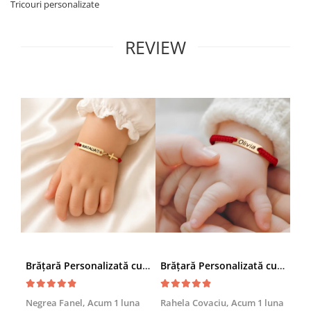
Tricouri personalizate
REVIEW
Brățară Personalizată cu Nume și Cruciuță – Inox Aur IP
Brățară Personalizată cu Nume, Inox Auriu Waterproof, pentru copii
Achi
Negrea Fanel,
Acum 1 luna
Rahela Covaciu,
Acum 1 luna