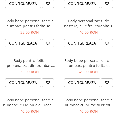
CONFIGUREAZA
CONFIGUREAZA
Body bebe personalizat din
Body personalizat zi de
bumbac, pentru fetita sau
nastere, cu cifra, coronita si
baietel, cu nume si elefant,
numele fetitei
35,00 RON
40,00 RON
cadou pentru nou nascuti
BPF5
CONFIGUREAZA
CONFIGUREAZA
Body pentru fetita
Body bebe personalizat din
personalizat din bumbac,
bumbac, pentru fetita cu
Bunica ma adora
elefantel si nume
35,00 RON
40,00 RON
CONFIGUREAZA
CONFIGUREAZA
Body bebe personalizat din
Body bebe personalizat din
bumbac, cu Minnie cu rochita
bumbac cu nume si Primul
si nume
meu Craciun
40,00 RON
40,00 RON