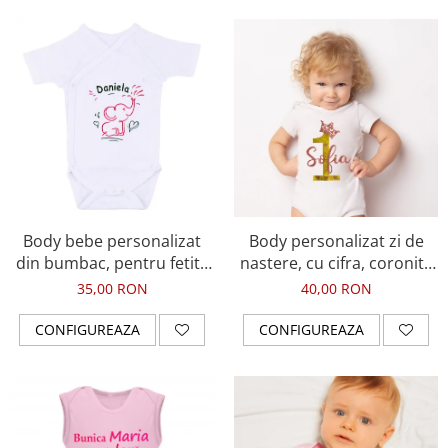
Body bebe personalizat
Body personalizat zi de
din bumbac, pentru fetita
nastere, cu cifra, coronita
sau baietel, cu nume si
si numele fetitei
35,00 RON
40,00 RON
elefant, cadou pentru nou
nascuti BPF5
CONFIGUREAZA
CONFIGUREAZA