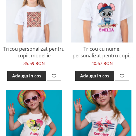
Tricou personalizat pentru
Tricou cu nume,
copii, model ie
personalizat pentru copii,
cu soricel cu design marin,
35,59 RON
40,67 RON
tricou din bumbac alb
Adauga in cos
Adauga in cos