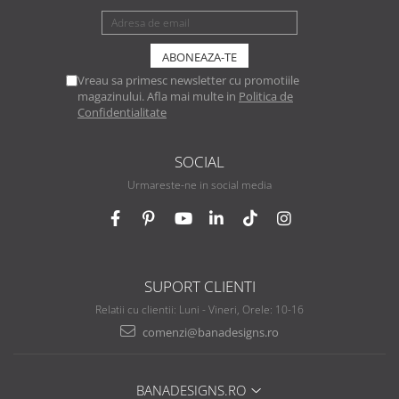
Vreau sa primesc newsletter cu promotiile
magazinului. Afla mai multe in
Politica de
Confidentialitate
SOCIAL
Urmareste-ne in social media
SUPORT CLIENTI
Relatii cu clientii: Luni - Vineri, Orele: 10-16
comenzi@banadesigns.ro
BANADESIGNS.RO