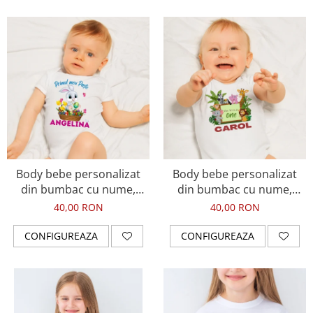
Body bebe personalizat
Body bebe personalizat
din bumbac cu nume,
din bumbac cu nume,
Primul meu Paste, cos cu
animale jungla, the wild
40,00 RON
40,00 RON
oua si iepuras, pentru
one pentru baietel
fetita
CONFIGUREAZA
CONFIGUREAZA