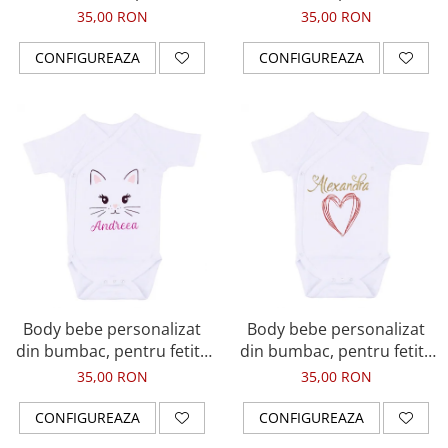
baietel, cu nume si
cu nume si unicorn, cadou
35,00 RON
35,00 RON
pisicuta, cadou pentru nou
pentru nou nascuti
nascuti
CONFIGUREAZA
CONFIGUREAZA
Body bebe personalizat
Body bebe personalizat
din bumbac, pentru fetita
din bumbac, pentru fetita
cu nume si pisicuta, cadou
cu nume si inima, cadou
35,00 RON
35,00 RON
pentru nou nascuti
pentru nou nascut
CONFIGUREAZA
CONFIGUREAZA