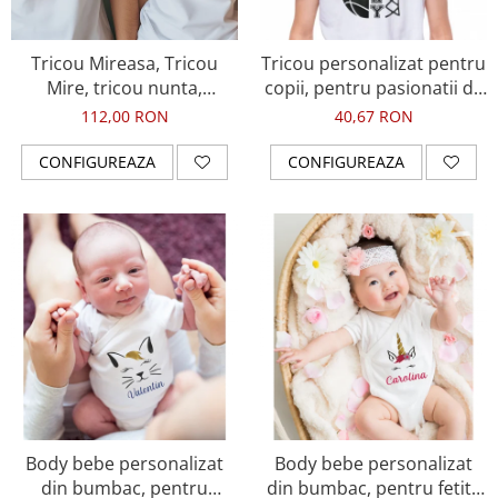
Tablou Personalizat
Tricou Mireasa, Tricou
Tricou personalizat pentru
Mire, tricou nunta,
copii, pentru pasionatii de
personalizat cu design
baschet, cu nume si minge
112,00 RON
40,67 RON
negru sclipicios
de baschet
CONFIGUREAZA
CONFIGUREAZA
Body bebe personalizat
Body bebe personalizat
din bumbac, pentru
din bumbac, pentru fetita