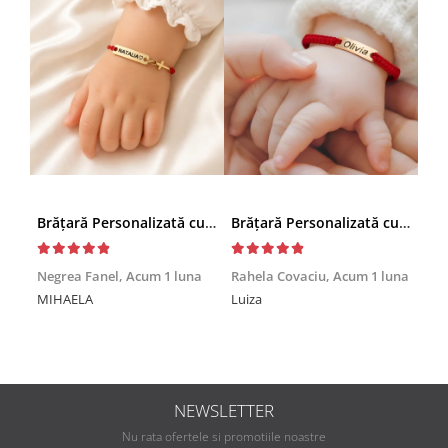
Brățară Personalizată cu Nume și Cruciuță – Inox Aur IP
Brățară Personalizată cu Nume, Inox Auriu Waterproof, pentru copii
Achi
Negrea Fanel,
Acum 1 luna
Rahela Covaciu,
Acum 1 luna
Nic
MIHAELA
Luiza
Mul
min
NEWSLETTER
Nu rata ofertele si promotiile noastre