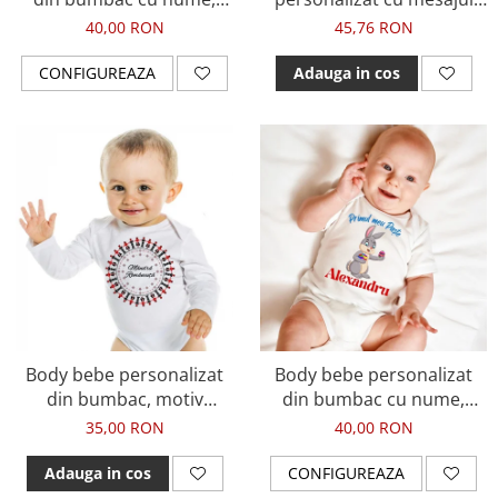
pinguin si Primul meu
Mandra ca sunt Romanca
40,00 RON
45,76 RON
Craciun
CONFIGUREAZA
Adauga in cos
Body bebe personalizat
Body bebe personalizat
din bumbac, motiv
din bumbac cu nume,
traditional, Mandra
Primul meu Paste, cu
35,00 RON
40,00 RON
Romancuta
iepuras, pentru baietel
Adauga in cos
CONFIGUREAZA