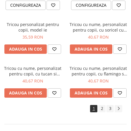
CONFIGUREAZA
CONFIGUREAZA
Tricou personalizat pentru
Tricou cu nume, personalizat
copii, model ie
pentru copii, cu soricel cu
design marin, tricou din
35,59 RON
40,67 RON
bumbac alb
ADAUGA IN COS
ADAUGA IN COS
Tricou cu nume, personalizat
Tricou cu nume, personalizat
pentru copii, cu tucan si
pentru copii, cu flamingo si
inimioara, tricou din bumbac
flori, tricou din bumbac alb
40,67 RON
40,67 RON
alb
ADAUGA IN COS
ADAUGA IN COS
1
2
3