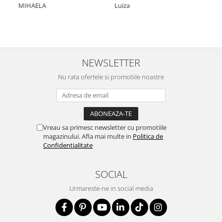
Nic
MIHAELA
Luiza
Mul
min
NEWSLETTER
Nu rata ofertele si promotiile noastre
Vreau sa primesc newsletter cu promotiile
magazinului. Afla mai multe in
Politica de
Confidentialitate
SOCIAL
Urmareste-ne in social media