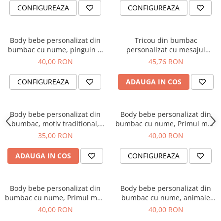
CONFIGUREAZA
CONFIGUREAZA
Body bebe personalizat din
Tricou din bumbac
bumbac cu nume, pinguin si
personalizat cu mesajul
Primul meu Craciun
Mandra ca sunt Romanca
40,00 RON
45,76 RON
CONFIGUREAZA
ADAUGA IN COS
Body bebe personalizat din
Body bebe personalizat din
bumbac, motiv traditional,
bumbac cu nume, Primul meu
Mandra Romancuta
Paste, cu iepuras, pentru
35,00 RON
40,00 RON
baietel
ADAUGA IN COS
CONFIGUREAZA
Body bebe personalizat din
Body bebe personalizat din
bumbac cu nume, Primul meu
bumbac cu nume, animale
Paste, cos cu oua si iepuras,
jungla, the wild one pentru
40,00 RON
40,00 RON
pentru fetita
baietel