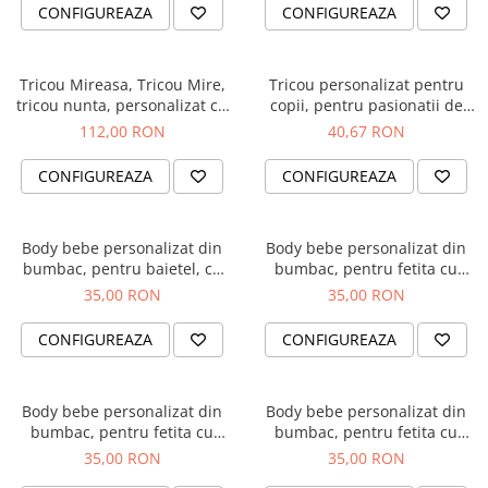
Diplome
Impachetare Cadou
CONFIGUREAZA
CONFIGUREAZA
Coliere
Brelocuri Personalizate
Tricou Mireasa, Tricou Mire,
Tricou personalizat pentru
Semn de carte
tricou nunta, personalizat cu
copii, pentru pasionatii de
design negru sclipicios
baschet, cu nume si minge de
112,00 RON
40,67 RON
Card metalic
baschet
Cadouri Copii
CONFIGUREAZA
CONFIGUREAZA
Cadouri pentru Craciun
Cadouri 1-8 Martie
Body bebe personalizat din
Body bebe personalizat din
bumbac, pentru baietel, cu
bumbac, pentru fetita cu
Cadouri Paste
nume si pisicuta, cadou
nume si unicorn, cadou
35,00 RON
35,00 RON
Halloween
pentru nou nascuti
pentru nou nascuti
Portfard Personalizat
CONFIGUREAZA
CONFIGUREAZA
Bijuterii pentru Ea
Tablou Personalizat
Body bebe personalizat din
Body bebe personalizat din
bumbac, pentru fetita cu
bumbac, pentru fetita cu
nume si pisicuta, cadou
nume si inima, cadou pentru
35,00 RON
35,00 RON
pentru nou nascuti
nou nascut