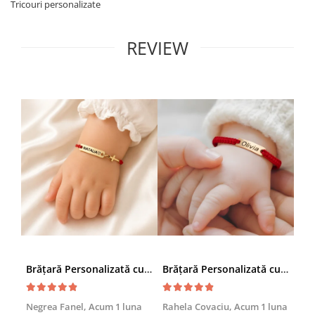
Tricouri personalizate
REVIEW
Brățară Personalizată cu Nume și Cruciuță – Inox Aur IP
Brățară Personalizată cu Nume, Inox Auriu Waterproof, pentru copii
Achi
Negrea Fanel,
Acum 1 luna
Rahela Covaciu,
Acum 1 luna