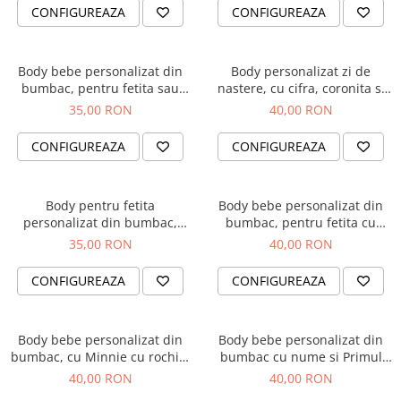
CONFIGUREAZA
CONFIGUREAZA
Body bebe personalizat din
Body personalizat zi de
bumbac, pentru fetita sau
nastere, cu cifra, coronita si
baietel, cu nume si elefant,
numele fetitei
35,00 RON
40,00 RON
cadou pentru nou nascuti
BPF5
CONFIGUREAZA
CONFIGUREAZA
Body pentru fetita
Body bebe personalizat din
personalizat din bumbac,
bumbac, pentru fetita cu
Bunica ma adora
elefantel si nume
35,00 RON
40,00 RON
CONFIGUREAZA
CONFIGUREAZA
Body bebe personalizat din
Body bebe personalizat din
bumbac, cu Minnie cu rochita
bumbac cu nume si Primul
si nume
meu Craciun
40,00 RON
40,00 RON