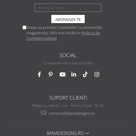
Vreau sa primesc newsletter cu promotiile
magazinului. Afla mai multe in
Politica de
Confidentialitate
SOCIAL
Urmareste-ne in social media
SUPORT CLIENTI
Relatii cu clientii: Luni - Vineri, Orele: 10-16
comenzi@banadesigns.ro
BANADESIGNS.RO