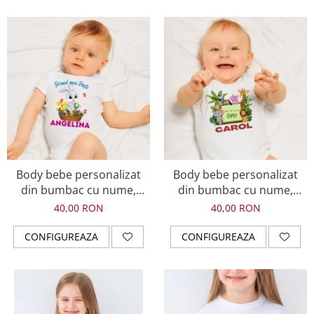
Body bebe personalizat
Body bebe personalizat
din bumbac cu nume,
din bumbac cu nume,
Primul meu Paste, cos cu
animale jungla, the wild
40,00 RON
40,00 RON
oua si iepuras, pentru
one pentru baietel
fetita
CONFIGUREAZA
CONFIGUREAZA