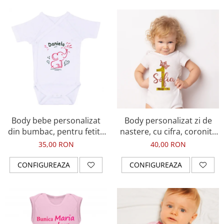
Body bebe personalizat
Body personalizat zi de
din bumbac, pentru fetita
nastere, cu cifra, coronita
sau baietel, cu nume si
si numele fetitei
35,00 RON
40,00 RON
elefant, cadou pentru nou
nascuti BPF5
CONFIGUREAZA
CONFIGUREAZA