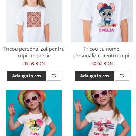
Tricou personalizat pentru
Tricou cu nume,
copii, model ie
personalizat pentru copii,
cu soricel cu design marin,
35,59 RON
40,67 RON
tricou din bumbac alb
Adauga in cos
Adauga in cos