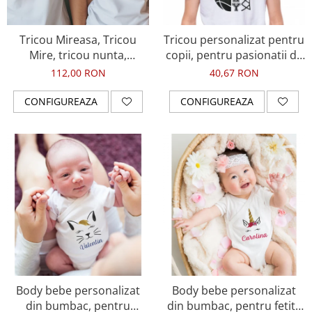
Tablou Personalizat
Tricou Mireasa, Tricou
Tricou personalizat pentru
Mire, tricou nunta,
copii, pentru pasionatii de
personalizat cu design
baschet, cu nume si minge
112,00 RON
40,67 RON
negru sclipicios
de baschet
CONFIGUREAZA
CONFIGUREAZA
Body bebe personalizat
Body bebe personalizat
din bumbac, pentru
din bumbac, pentru fetita