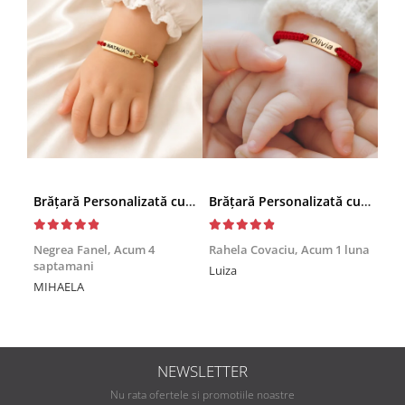
Brățară Personalizată cu Nume și Cruciuță – Inox Aur IP
Brățară Personalizată cu Nume, Inox Auriu Waterproof, pentru copii
Achi
Negrea Fanel,
Acum 4
Rahela Covaciu,
Acum 1 luna
saptamani
Nic
Luiza
MIHAELA
Mul
min
NEWSLETTER
Nu rata ofertele si promotiile noastre