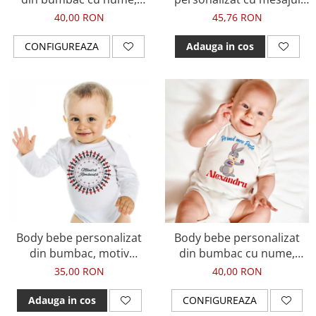
pinguin si Primul meu
Mandra ca sunt Romanca
40,00 RON
45,76 RON
Craciun
CONFIGUREAZA
Adauga in cos
Body bebe personalizat
Body bebe personalizat
din bumbac, motiv
din bumbac cu nume,
traditional, Mandra
Primul meu Paste, cu
35,00 RON
40,00 RON
Romancuta
iepuras, pentru baietel
Adauga in cos
CONFIGUREAZA