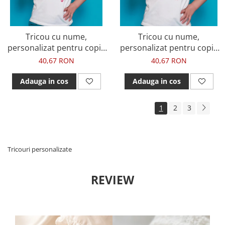
Tricou cu nume,
Tricou cu nume,
personalizat pentru copii,
personalizat pentru copii,
cu tucan si inimioara,
cu flamingo si flori, tricou
40,67 RON
40,67 RON
tricou din bumbac alb
din bumbac alb
Adauga in cos
Adauga in cos
1
2
3
Tricouri personalizate
REVIEW