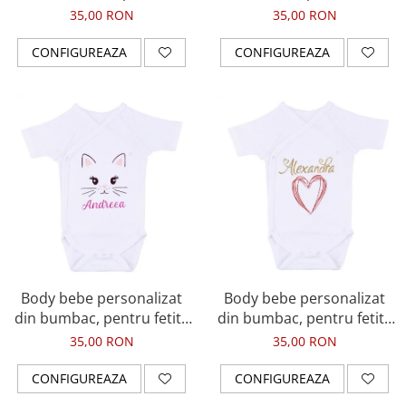
baietel, cu nume si
cu nume si unicorn, cadou
35,00 RON
35,00 RON
pisicuta, cadou pentru nou
pentru nou nascuti
nascuti
CONFIGUREAZA
CONFIGUREAZA
Body bebe personalizat
Body bebe personalizat
din bumbac, pentru fetita
din bumbac, pentru fetita
cu nume si pisicuta, cadou
cu nume si inima, cadou
35,00 RON
35,00 RON
pentru nou nascuti
pentru nou nascut
CONFIGUREAZA
CONFIGUREAZA