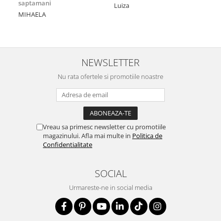
saptamani
Nic
Luiza
MIHAELA
Mul
min
NEWSLETTER
Nu rata ofertele si promotiile noastre
Vreau sa primesc newsletter cu promotiile
magazinului. Afla mai multe in
Politica de
Confidentialitate
SOCIAL
Urmareste-ne in social media