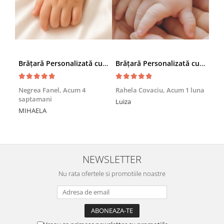
Brățară Personalizată cu Nume și Cruciuță – Inox Aur IP
Brățară Personalizată cu Nume, Inox Auriu Waterproof, pentru copii
Achi
Negrea Fanel,
Acum 4
Rahela Covaciu,
Acum 1 luna
saptamani
Nic
Luiza
MIHAELA
Mul
min
NEWSLETTER
Nu rata ofertele si promotiile noastre