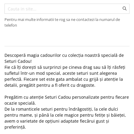
Diplome
Impachetare Cadou
Coliere
Brelocuri Personalizate
Pentru mai multe informatii te rog sa ne contactezi la numarul de
telefon
Semn de carte
Card metalic
Cadouri Copii
Descoperă magia cadourilor cu colecția noastră specială de
Cadouri pentru Craciun
Seturi Cadou!
Cadouri 1-8 Martie
Fie că îți dorești să surprinzi pe cineva drag sau să îți răsfeți
sufletul într-un mod special, aceste seturi sunt alegerea
Cadouri Paste
perfectă. Fiecare set este gata ambalat cu grijă și atenție la
Halloween
detalii, pregătit pentru a fi oferit cu dragoste.
Portfard Personalizat
Pregătim cu atenție Seturi Cadou personalizate pentru fiecare
Bijuterii pentru Ea
ocazie specială.
De la romanticele seturi pentru îndrăgostiți, la cele dulci
Tablou Personalizat
pentru mame, și până la cele magice pentru fetițe și băieței,
avem o varietate de opțiuni adaptate fiecărui gust și
preferință.