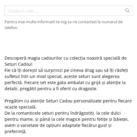
Bijuterii cu perle
Invitatii Botez
Plusuri
Diplome
Impachetare Cadou
Pentru mai multe informatii te rog sa ne contactezi la numarul de
Coliere
telefon
Brelocuri Personalizate
Semn de carte
Card metalic
Descoperă magia cadourilor cu colecția noastră specială de
Seturi Cadou!
Cadouri Copii
Fie că îți dorești să surprinzi pe cineva drag sau să îți răsfeți
sufletul într-un mod special, aceste seturi sunt alegerea
Cadouri pentru Craciun
perfectă. Fiecare set este gata ambalat cu grijă și atenție la
detalii, pregătit pentru a fi oferit cu dragoste.
Cadouri 1-8 Martie
Cadouri Paste
Pregătim cu atenție Seturi Cadou personalizate pentru fiecare
ocazie specială.
Halloween
De la romanticele seturi pentru îndrăgostiți, la cele dulci
pentru mame, și până la cele magice pentru fetițe și băieței,
Portfard Personalizat
avem o varietate de opțiuni adaptate fiecărui gust și
preferință.
Bijuterii pentru Ea