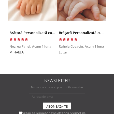
Brățară Personalizată cu Nume și Cruciuță – Inox Aur IP
Brățară Personalizată cu Nume, Inox Auriu Waterproof, pentru copii
Achi
Negrea Fanel,
Acum 1 luna
Rahela Covaciu,
Acum 1 luna
Nic
MIHAELA
Luiza
Mul
min
NEWSLETTER
Nu rata ofertele si promotiile noastre
Vreau sa primesc newsletter cu promotiile