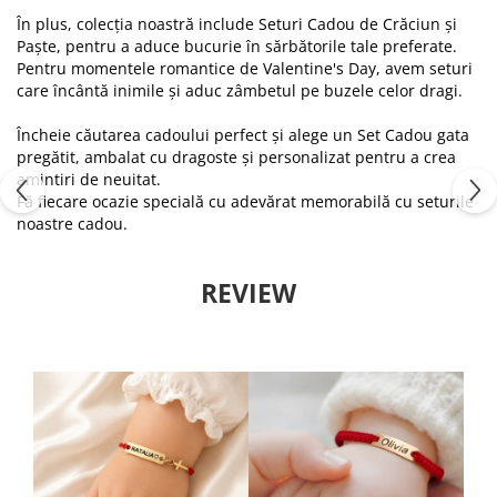
Tablou Personalizat
În plus, colecția noastră include Seturi Cadou de Crăciun și
Paște, pentru a aduce bucurie în sărbătorile tale preferate.
Pentru momentele romantice de Valentine's Day, avem seturi
care încântă inimile și aduc zâmbetul pe buzele celor dragi.
Încheie căutarea cadoului perfect și alege un Set Cadou gata
pregătit, ambalat cu dragoste și personalizat pentru a crea
amintiri de neuitat.
Fă fiecare ocazie specială cu adevărat memorabilă cu seturile
noastre cadou.
REVIEW