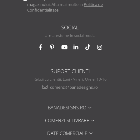
magazinului. Afla mai multe in
Politica de
Confidentialitate
SOCIAL
Urmareste-ne in social media
SUPORT CLIENTI
Relatii cu clientii: Luni - Vineri, Orele: 10-16
comenzi@banadesigns.ro
BANADESIGNS.RO
COMENZI SI LIVRARE
DATE COMERCIALE