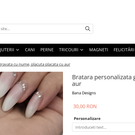
IJUTERII
CANI
PERNE
TRICOURI
MAGNETI
FELICITĂRI
gravata cu nume, placuta placata cu aur
Bratara personalizata 
aur
Bana Designs
30,00 RON
Personalizare