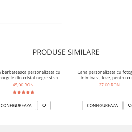
acuță strălucitoare
u numele gravat cu grijă.
icității și al momentelor
PRODUSE SIMILARE
imentează confortul și
nt. Ajustează lungimea
a barbateasca personalizata cu
Cana personalizata cu fotog
argele din cristal negre si snur
inimioara, love, pentru c
e perfectă, indiferent de
ajustabil
45,00 RON
27,00 RON
CONFIGUREAZA
CONFIGUREAZA
e dintr-o paletă de 40 de
ra în funcție de