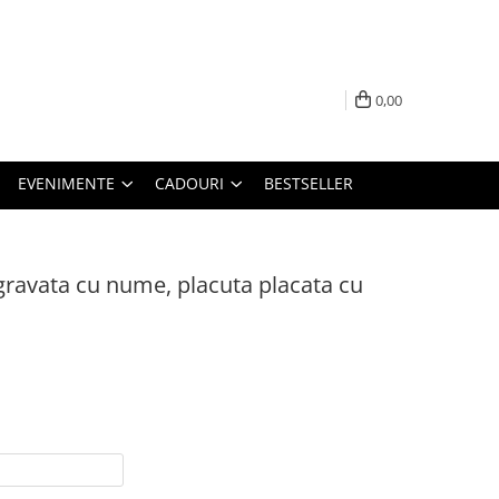
0,00
EVENIMENTE
CADOURI
BESTSELLER
gravata cu nume, placuta placata cu