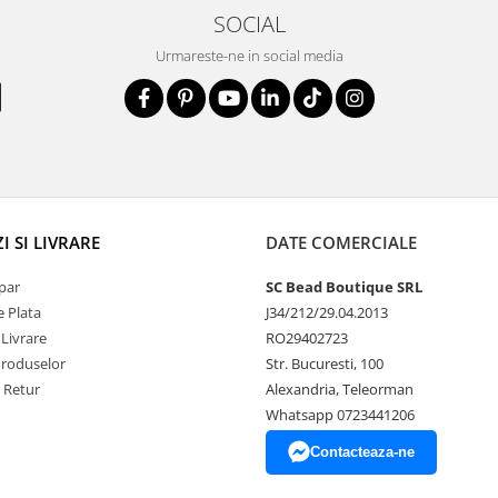
 alegi nuanțe pastelate
SOCIAL
te oricărui stil.
Urmareste-ne in social media
u al brățării pune în
o notă de eleganță fără
 accent delicat oricărei
 SI LIVRARE
DATE COMERCIALE
par
SC Bead Boutique SRL
 Plata
J34/212/29.04.2013
e:**
Personalizată cu
 Livrare
RO29402723
Produselor
Str. Bucuresti, 100
vărat special. Perfectă
e Retur
Alexandria, Teleorman
sau momente deosebite, va
Whatsapp 0723441206
țiune.
Contacteaza-ne