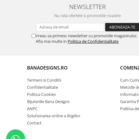
preferințele de culoare ale purtătoarei. Fie că
NEWSLETTER
sau culori vibrante, această brățară se potriveș
Nu rata ofertele si promotiile noastre
4. **Eleganță În Simplitate:**
Designul simpl
Vreau sa primesc newsletter cu promotiile magazinului.
Afla mai multe in
Politica de Confidentialitate
evidență subtilitatea și rafinamentul, oferind 
efort. Este alegerea ideală pentru a adăuga un
BANADESIGNS.RO
COMENZI
ținute.
Termeni si Conditii
Cum Cum
Confidentialitate
Metode de
5. **Cadou Memorabil pentru Dame și Fetiț
Politica Cookies
Informatii
Bijuteriile Bana Designs
Garantia 
nume, această brățară devine un cadou cu ade
ANPC
Politica d
pentru a celebra aniversări, zile de naștere 
Solutionarea online a litigiilor
Contact
rămâne un amintiră prețioasă și plină de afec