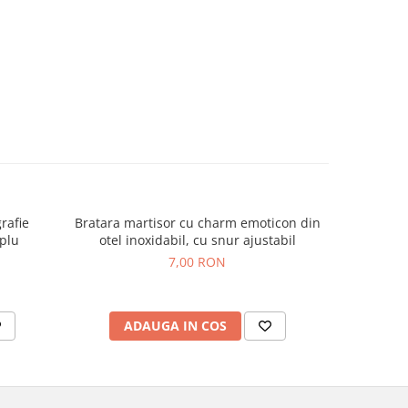
rafie
Bratara martisor cu charm emoticon din
Colier
uplu
otel inoxidabil, cu snur ajustabil
per
7,00 RON
ADAUGA IN COS
C