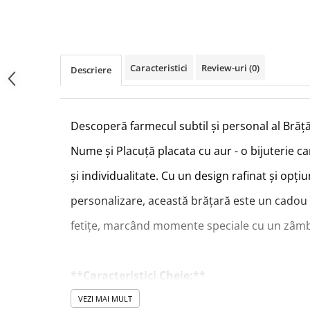
Caracteristici
Review-uri
(0)
Descriere
Descoperă farmecul subtil și personal al Brăță
Nume și Placuță placata cu aur - o bijuterie c
și individualitate. Cu un design rafinat și opțiu
personalizare, această brățară este un cadou
fetițe, marcând momente speciale cu un zâmb
**Caracteristici Cheie:**
VEZI MAI MULT